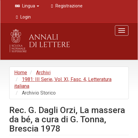
Navigazione
Lingua
Registrazione
principale
Contenuto
Login
principale
Barra
Toggle
laterale
navigat
Home
Archivi
1981: III Serie, Vol. XI, Fasc. 4, Letteratura
italiana
Archivio Storico
Rec. G. Dagli Orzi, La massera
da bé, a cura di G. Tonna,
Brescia 1978