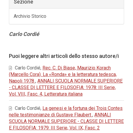
Sezione
Archivio Storico
Contenuto
Carlo Cordié
principale
dell'articolo
Dettagli
Puoi leggere altri articoli dello stesso autore/i
dell'articolo
Carlo Cordié,
Rec. C. Di Biase, Maurizio Korach
(Marcello Cora). La «Ronda» e la letteratura tedesca,
Napoli 1978
,
ANNALI SCUOLA NORMALE SUPERIORE
- CLASSE DI LETTERE E FILOSOFIA: 1978: III Serie,
Vol. VIII, Fasc. 4, Letteratura italiana
Carlo Cordié,
La genesi e la fortuna dei Trois Contes
nelle testimonianze di Gustave Flaubert
,
ANNALI
SCUOLA NORMALE SUPERIORE - CLASSE DI LETTERE
E FILOSOFIA: 1979: III Serie, Vol. IX, Fasc. 2