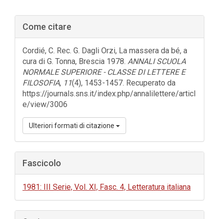
Barra
Come citare
laterale
dell'articolo
Cordié, C. Rec. G. Dagli Orzi, La massera da bé, a
cura di G. Tonna, Brescia 1978.
ANNALI SCUOLA
NORMALE SUPERIORE - CLASSE DI LETTERE E
FILOSOFIA
,
11
(4), 1453-1457. Recuperato da
https://journals.sns.it/index.php/annalilettere/articl
e/view/3006
Ulteriori formati di citazione
Fascicolo
1981: III Serie, Vol. XI, Fasc. 4, Letteratura italiana