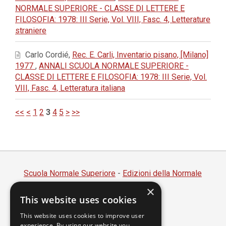
NORMALE SUPERIORE - CLASSE DI LETTERE E
FILOSOFIA: 1978: III Serie, Vol. VIII, Fasc. 4, Letterature
straniere
Carlo Cordié,
Rec. E. Carli, Inventario pisano, [Milano]
1977
,
ANNALI SCUOLA NORMALE SUPERIORE -
CLASSE DI LETTERE E FILOSOFIA: 1978: III Serie, Vol.
VIII, Fasc. 4, Letteratura italiana
<<
<
1
2
3
4
5
>
>>
Scuola Normale Superiore
-
Edizioni della Normale
×
Piazza dei Cavalieri, 7 - 56126 Pisa
This website uses cookies
Codice fiscale 80005050507
Partita IVA 00420000507
This website uses cookies to improve user
experience. By using our website you