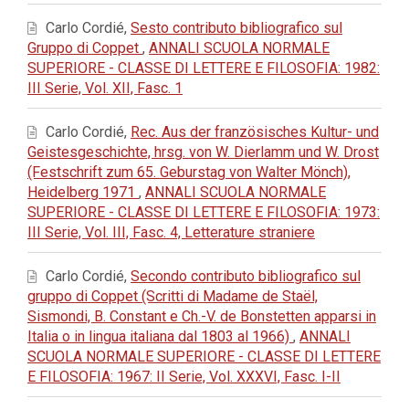
Carlo Cordié,
Sesto contributo bibliografico sul
Gruppo di Coppet
,
ANNALI SCUOLA NORMALE
SUPERIORE - CLASSE DI LETTERE E FILOSOFIA: 1982:
III Serie, Vol. XII, Fasc. 1
Carlo Cordié,
Rec. Aus der französisches Kultur- und
Geistesgeschichte, hrsg. von W. Dierlamm und W. Drost
(Festschrift zum 65. Geburstag von Walter Mönch),
Heidelberg 1971
,
ANNALI SCUOLA NORMALE
SUPERIORE - CLASSE DI LETTERE E FILOSOFIA: 1973:
III Serie, Vol. III, Fasc. 4, Letterature straniere
Carlo Cordié,
Secondo contributo bibliografico sul
gruppo di Coppet (Scritti di Madame de Staël,
Sismondi, B. Constant e Ch.-V. de Bonstetten apparsi in
Italia o in lingua italiana dal 1803 al 1966)
,
ANNALI
SCUOLA NORMALE SUPERIORE - CLASSE DI LETTERE
E FILOSOFIA: 1967: II Serie, Vol. XXXVI, Fasc. I-II