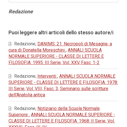
Contenuto
Redazione
principale
dell'articolo
Dettagli
Puoi leggere altri articoli dello stesso autore/i
dell'articolo
Redazione,
DANIMS: 21. Necropoli di Mesagne, a
cura di Donatella Moreschini
,
ANNALI SCUOLA
NORMALE SUPERIORE - CLASSE DI LETTERE E
FILOSOFIA: 1995: III Serie, Vol. XXV, Fasc. 1-2
Redazione,
Interventi
,
ANNALI SCUOLA NORMALE
SUPERIORE - CLASSE DI LETTERE E FILOSOFIA: 1978:
III Serie, Vol. VIII, Fasc. 3, Seminario sulle scritture
dell'Anatolia antica
Redazione,
Notiziario della Scuola Normale
Superiore
,
ANNALI SCUOLA NORMALE SUPERIORE -
CLASSE DI LETTERE E FILOSOFIA: 1968: II Serie, Vol.