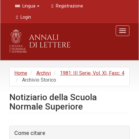
Navigazione
Lingua
Registrazione
principale
Contenuto
Login
principale
Barra
Toggle
laterale
navigat
Home
Archivi
1981: III Serie, Vol. XI, Fasc. 4
Archivio Storico
Notiziario della Scuola
Normale Superiore
Barra
Come citare
laterale