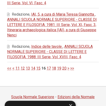
III Serie, Vol. VI, Fasc. 4
Redazione,
IAI, 5, a cura di Maria Teresa Giannotta
,
ANNALI SCUOLA NORMALE SUPERIORE - CLASSE DI
LETTERE E FILOSOFIA: 1981: III Serie, Vol. XI, Fasc. 3,
Itineraria archaeologica italica (IAI), a cura di Giuseppe
Nenci
Redazione,
Indice delle tavole
,
ANNALI SCUOLA
NORMALE SUPERIORE - CLASSE DI LETTERE E
FILOSOFIA: 1988: III Serie, Vol. XVIII, Fasc. 4
<<
<
11
12
13
14
15
16
17
18
19
20
>
>>
Scuola Normale Superiore
-
Edizioni della Normale
×
Piazza dei Cavalieri, 7 - 56126 Pisa