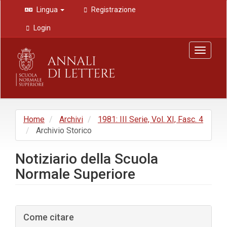
Navigazione
Lingua
Registrazione
principale
Contenuto
Login
principale
Barra
Toggle
laterale
navigat
Home
Archivi
1981: III Serie, Vol. XI, Fasc. 4
Archivio Storico
Notiziario della Scuola
Normale Superiore
Barra
Come citare
laterale