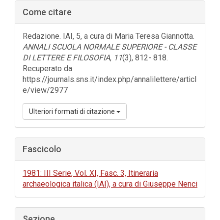
Barra
Come citare
laterale
dell'articolo
Redazione. IAI, 5, a cura di Maria Teresa Giannotta.
ANNALI SCUOLA NORMALE SUPERIORE - CLASSE
DI LETTERE E FILOSOFIA
,
11
(3), 812- 818.
Recuperato da
https://journals.sns.it/index.php/annalilettere/articl
e/view/2977
Ulteriori formati di citazione
Fascicolo
1981: III Serie, Vol. XI, Fasc. 3, Itineraria
archaeologica italica (IAI), a cura di Giuseppe Nenci
Sezione