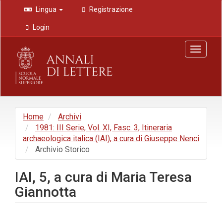
Navigazione
Lingua
Registrazione
principale
Contenuto
Login
principale
Barra
Toggle
laterale
navigat
Home
Archivi
1981: III Serie, Vol. XI, Fasc. 3, Itineraria
archaeologica italica (IAI), a cura di Giuseppe Nenci
Archivio Storico
IAI, 5, a cura di Maria Teresa
Giannotta