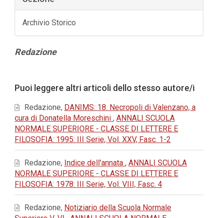
Archivio Storico
Contenuto
Redazione
principale
dell'articolo
Dettagli
Puoi leggere altri articoli dello stesso autore/i
dell'articolo
Redazione,
DANIMS: 18. Necropoli di Valenzano, a
cura di Donatella Moreschini
,
ANNALI SCUOLA
NORMALE SUPERIORE - CLASSE DI LETTERE E
FILOSOFIA: 1995: III Serie, Vol. XXV, Fasc. 1-2
Redazione,
Indice dell'annata
,
ANNALI SCUOLA
NORMALE SUPERIORE - CLASSE DI LETTERE E
FILOSOFIA: 1978: III Serie, Vol. VIII, Fasc. 4
Redazione,
Notiziario della Scuola Normale