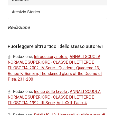
Archivio Storico
Contenuto
Redazione
principale
dell'articolo
Dettagli
Puoi leggere altri articoli dello stesso autore/i
dell'articolo
Redazione,
Introductory notes
,
ANNALI SCUOLA
NORMALE SUPERIORE - CLASSE DI LETTERE E
FILOSOFIA: 2002: IV Serie - Quaderni, Quaderno 13,
Renée K. Burnam, The stained glass of the Duomo of
Pisa, 231-288
Redazione,
Indice delle tavole
,
ANNALI SCUOLA
NORMALE SUPERIORE - CLASSE DI LETTERE E
FILOSOFIA: 1992: III Serie, Vol. XXII, Fasc. 4