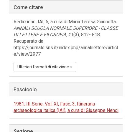
Barra
Come citare
laterale
dell'articolo
Redazione. IAI, 5, a cura di Maria Teresa Giannotta.
ANNALI SCUOLA NORMALE SUPERIORE - CLASSE
DI LETTERE E FILOSOFIA
,
11
(3), 812- 818.
Recuperato da
https://journals.sns.it/index.php/annalilettere/articl
e/view/2977
Ulteriori formati di citazione
Fascicolo
1981: III Serie, Vol. XI, Fasc. 3, Itineraria
archaeologica italica (IAI), a cura di Giuseppe Nenci
Sezione