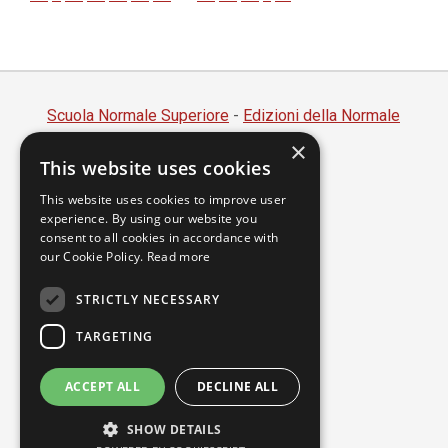
Scuola Normale Superiore
-
Edizioni della Normale
×
Piazza dei Cavalieri, 7 - 56126 Pisa
This website uses cookies
Codice fiscale 80005050507
Partita IVA 00420000507
This website uses cookies to improve user
experience. By using our website you
segreteria.annali@sns.it
consent to all cookies in accordance with
our Cookie Policy.
Read more
Accessibilità
Privacy
STRICTLY NECESSARY
TARGETING
ACCEPT ALL
DECLINE ALL
SHOW DETAILS