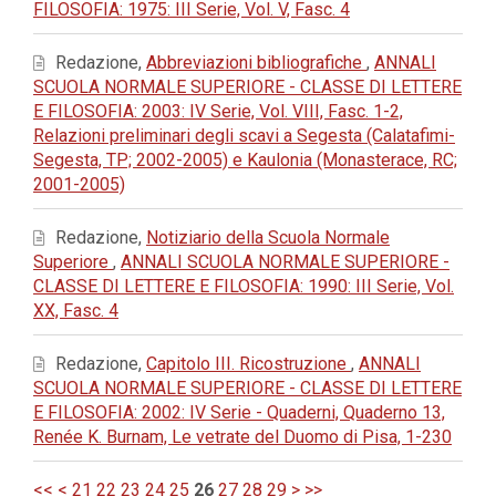
FILOSOFIA: 1975: III Serie, Vol. V, Fasc. 4
Redazione,
Abbreviazioni bibliografiche
,
ANNALI
SCUOLA NORMALE SUPERIORE - CLASSE DI LETTERE
E FILOSOFIA: 2003: IV Serie, Vol. VIII, Fasc. 1-2,
Relazioni preliminari degli scavi a Segesta (Calatafimi-
Segesta, TP; 2002-2005) e Kaulonia (Monasterace, RC;
2001-2005)
Redazione,
Notiziario della Scuola Normale
Superiore
,
ANNALI SCUOLA NORMALE SUPERIORE -
CLASSE DI LETTERE E FILOSOFIA: 1990: III Serie, Vol.
XX, Fasc. 4
Redazione,
Capitolo III. Ricostruzione
,
ANNALI
SCUOLA NORMALE SUPERIORE - CLASSE DI LETTERE
E FILOSOFIA: 2002: IV Serie - Quaderni, Quaderno 13,
Renée K. Burnam, Le vetrate del Duomo di Pisa, 1-230
<<
<
21
22
23
24
25
26
27
28
29
>
>>