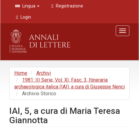
Navigazione
Lingua
Registrazione
principale
Contenuto
Login
principale
Barra
Toggle
laterale
navigat
Home
Archivi
1981: III Serie, Vol. XI, Fasc. 3, Itineraria
archaeologica italica (IAI), a cura di Giuseppe Nenci
Archivio Storico
IAI, 5, a cura di Maria Teresa
Giannotta