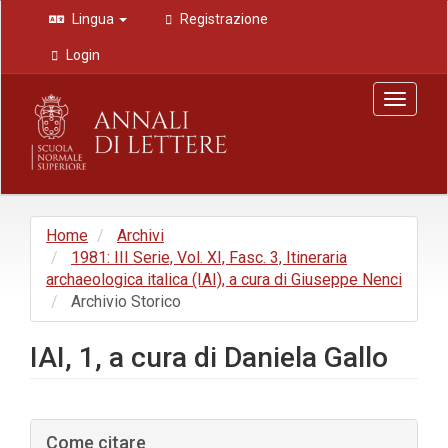
Navigazione
Lingua
Registrazione
principale
Contenuto
Login
principale
Barra
Toggle
laterale
navigat
Home
Archivi
1981: III Serie, Vol. XI, Fasc. 3, Itineraria
archaeologica italica (IAI), a cura di Giuseppe Nenci
Archivio Storico
IAI, 1, a cura di Daniela Gallo
Barra
Come citare