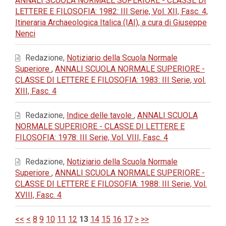
ANNALI SCUOLA NORMALE SUPERIORE - CLASSE DI
LETTERE E FILOSOFIA: 1982: III Serie, Vol. XII, Fasc. 4,
Itineraria Archaeologica Italica (IAI), a cura di Giuseppe
Nenci
Redazione,
Notiziario della Scuola Normale
Superiore
,
ANNALI SCUOLA NORMALE SUPERIORE -
CLASSE DI LETTERE E FILOSOFIA: 1983: III Serie, vol.
XIII, Fasc. 4
Redazione,
Indice delle tavole
,
ANNALI SCUOLA
NORMALE SUPERIORE - CLASSE DI LETTERE E
FILOSOFIA: 1978: III Serie, Vol. VIII, Fasc. 4
Redazione,
Notiziario della Scuola Normale
Superiore
,
ANNALI SCUOLA NORMALE SUPERIORE -
CLASSE DI LETTERE E FILOSOFIA: 1988: III Serie, Vol.
XVIII, Fasc. 4
<<
<
8
9
10
11
12
13
14
15
16
17
>
>>