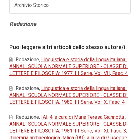
Archivio Storico
Contenuto
Redazione
principale
dell'articolo
Dettagli
Puoi leggere altri articoli dello stesso autore/i
dell'articolo
Redazione,
Linguistica e storia della lingua italiana
,
ANNALI SCUOLA NORMALE SUPERIORE - CLASSE DI
LETTERE E FILOSOFIA: 1977: III Serie, Vol. VII, Fasc. 4
Redazione,
Linguistica e storia della lingua italiana
,
ANNALI SCUOLA NORMALE SUPERIORE - CLASSE DI
LETTERE E FILOSOFIA: 1980: III Serie, Vol. X, Fasc. 4
Redazione,
IAI, 4, a cura di Maria Teresa Giannotta
,
ANNALI SCUOLA NORMALE SUPERIORE - CLASSE DI
LETTERE E FILOSOFIA: 1981: III Serie, Vol. XI, Fasc. 3,
Itineraria archaeologica italica (IAI), a cura di Giuseppe