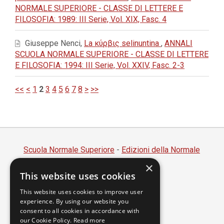
NORMALE SUPERIORE - CLASSE DI LETTERE E
FILOSOFIA: 1989: III Serie, Vol. XIX, Fasc. 4
Giuseppe Nenci,
La κύρβις selinuntina
,
ANNALI
SCUOLA NORMALE SUPERIORE - CLASSE DI LETTERE
E FILOSOFIA: 1994: III Serie, Vol. XXIV, Fasc. 2-3
<<
<
1
2
3
4
5
6
7
8
>
>>
Scuola Normale Superiore
-
Edizioni della Normale
×
Piazza dei Cavalieri, 7 - 56126 Pisa
This website uses cookies
Codice fiscale 80005050507
Partita IVA 00420000507
This website uses cookies to improve user
experience. By using our website you
segreteria.annali@sns.it
consent to all cookies in accordance with
our Cookie Policy.
Read more