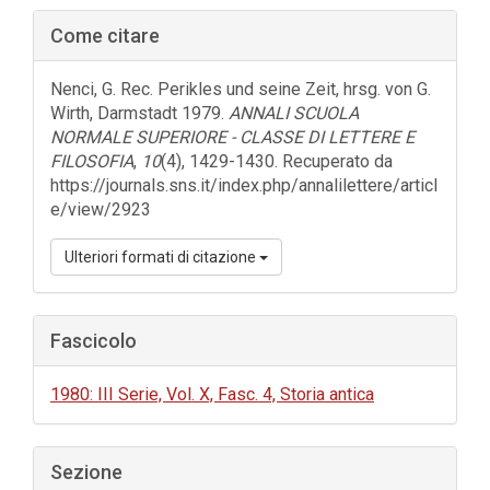
Barra
Come citare
laterale
dell'articolo
Nenci, G. Rec. Perikles und seine Zeit, hrsg. von G.
Wirth, Darmstadt 1979.
ANNALI SCUOLA
NORMALE SUPERIORE - CLASSE DI LETTERE E
FILOSOFIA
,
10
(4), 1429-1430. Recuperato da
https://journals.sns.it/index.php/annalilettere/articl
e/view/2923
Ulteriori formati di citazione
Fascicolo
1980: III Serie, Vol. X, Fasc. 4, Storia antica
Sezione