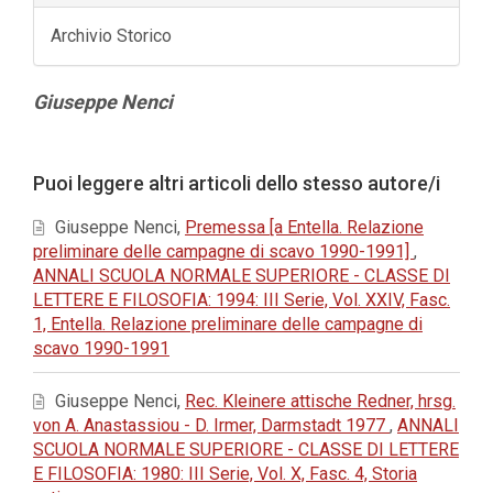
Archivio Storico
Contenuto
Giuseppe Nenci
principale
dell'articolo
Dettagli
Puoi leggere altri articoli dello stesso autore/i
dell'articolo
Giuseppe Nenci,
Premessa [a Entella. Relazione
preliminare delle campagne di scavo 1990-1991]
,
ANNALI SCUOLA NORMALE SUPERIORE - CLASSE DI
LETTERE E FILOSOFIA: 1994: III Serie, Vol. XXIV, Fasc.
1, Entella. Relazione preliminare delle campagne di
scavo 1990-1991
Giuseppe Nenci,
Rec. Kleinere attische Redner, hrsg.
von A. Anastassiou - D. Irmer, Darmstadt 1977
,
ANNALI
SCUOLA NORMALE SUPERIORE - CLASSE DI LETTERE
E FILOSOFIA: 1980: III Serie, Vol. X, Fasc. 4, Storia