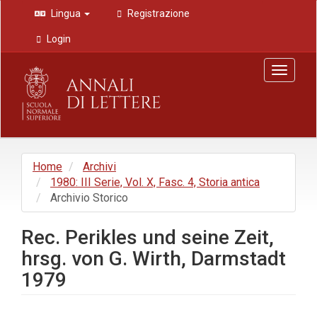
Navigazione
Lingua
Registrazione
principale
Contenuto
Login
principale
Barra
Toggle
laterale
navigat
Home
Archivi
1980: III Serie, Vol. X, Fasc. 4, Storia antica
Archivio Storico
Rec. Perikles und seine Zeit,
hrsg. von G. Wirth, Darmstadt
1979