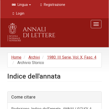
Navigazione
Lingua
Registrazione
principale
Contenuto
Login
principale
Barra
Toggle
laterale
navigat
Home
Archivi
1980: III Serie, Vol. X, Fasc. 4
Archivio Storico
Indice dell'annata
Barra
Come citare
laterale
dell'articolo
Redazione. Indice dell’annata.
ANNALI SCUOLA