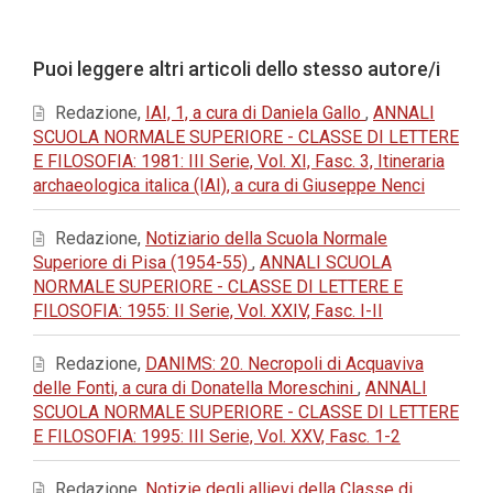
principale
dell'articolo
Dettagli
Puoi leggere altri articoli dello stesso autore/i
dell'articolo
Redazione,
IAI, 1, a cura di Daniela Gallo
,
ANNALI
SCUOLA NORMALE SUPERIORE - CLASSE DI LETTERE
E FILOSOFIA: 1981: III Serie, Vol. XI, Fasc. 3, Itineraria
archaeologica italica (IAI), a cura di Giuseppe Nenci
Redazione,
Notiziario della Scuola Normale
Superiore di Pisa (1954-55)
,
ANNALI SCUOLA
NORMALE SUPERIORE - CLASSE DI LETTERE E
FILOSOFIA: 1955: II Serie, Vol. XXIV, Fasc. I-II
Redazione,
DANIMS: 20. Necropoli di Acquaviva
delle Fonti, a cura di Donatella Moreschini
,
ANNALI
SCUOLA NORMALE SUPERIORE - CLASSE DI LETTERE
E FILOSOFIA: 1995: III Serie, Vol. XXV, Fasc. 1-2
Redazione,
Notizie degli allievi della Classe di