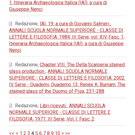
1, Itineraria Archaeologica Italica (IAI), a cura di
Giuseppe Nenci
Redazione,
IAI, 19, a cura di Giovanni Salmeri
,
ANNALI SCUOLA NORMALE SUPERIORE - CLASSE DI
LETTERE E FILOSOFIA: 1984: III Serie, vol. XIV, Fasc. 1,
Itineraria Archaeologica Italica (IAI), a cura di Giuseppe
Nenci
Redazione,
Chapter VIII. The Della Scarperia stained
glass production
,
ANNALI SCUOLA NORMALE
SUPERIORE - CLASSE DI LETTERE E FILOSOFIA: 2002:
IV Serie - Quaderni, Quaderno 13, Renée K. Burnam, The
stained glass of the Duomo of Pisa, 231-288
Redazione,
Libri ricevuti
,
ANNALI SCUOLA
NORMALE SUPERIORE - CLASSE DI LETTERE E
FILOSOFIA: 1971: III Serie, Vol. I, Fasc. 2
<<
<
1
2
3
4
5
6
7
8
9
10
>
>>