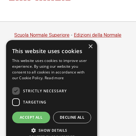
Scuola Normale Superiore
-
Edizioni della Normale
×
Piazza dei Cavalieri, 7 - 56126 Pisa
This website uses cookies
Codice fiscale 80005050507
Partita IVA 00420000507
This website uses cookies to improve user
experience. By using our website you
segreteria.annali@sns.it
consent to all cookies in accordance with
our Cookie Policy.
Read more
Accessibilità
Privacy
STRICTLY NECESSARY
TARGETING
ACCEPT ALL
DECLINE ALL
SHOW DETAILS