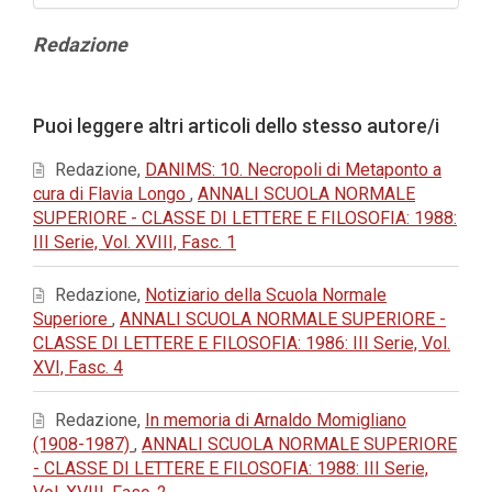
Contenuto
Redazione
principale
dell'articolo
Dettagli
Puoi leggere altri articoli dello stesso autore/i
dell'articolo
Redazione,
DANIMS: 10. Necropoli di Metaponto a
cura di Flavia Longo
,
ANNALI SCUOLA NORMALE
SUPERIORE - CLASSE DI LETTERE E FILOSOFIA: 1988:
III Serie, Vol. XVIII, Fasc. 1
Redazione,
Notiziario della Scuola Normale
Superiore
,
ANNALI SCUOLA NORMALE SUPERIORE -
CLASSE DI LETTERE E FILOSOFIA: 1986: III Serie, Vol.
XVI, Fasc. 4
Redazione,
In memoria di Arnaldo Momigliano
(1908-1987)
,
ANNALI SCUOLA NORMALE SUPERIORE
- CLASSE DI LETTERE E FILOSOFIA: 1988: III Serie,