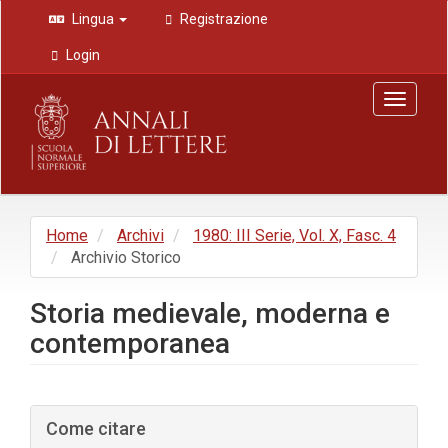
Navigazione
Lingua
Registrazione
principale
Contenuto
Login
principale
Barra
Toggle
laterale
navigat
Home
Archivi
1980: III Serie, Vol. X, Fasc. 4
Archivio Storico
Storia medievale, moderna e
contemporanea
Barra
Come citare
laterale