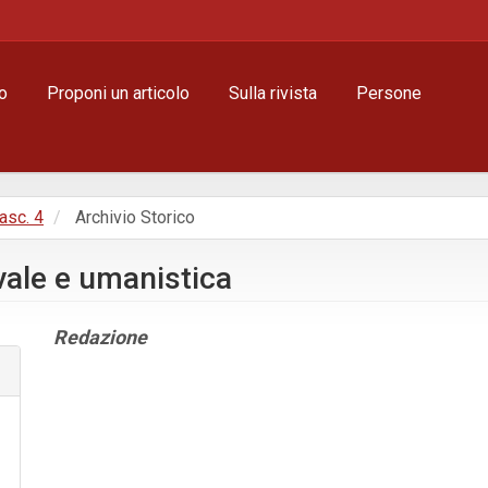
o
Proponi un articolo
Sulla rivista
Persone
Fasc. 4
Archivio Storico
evale e umanistica
Contenuto
Redazione
principale
dell'articolo
Dettagli
dell'articolo