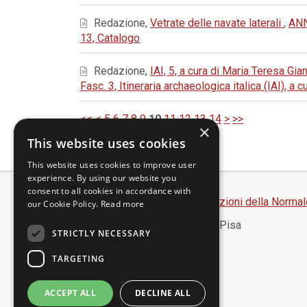
Redazione,
Vetrate delle navate laterali
,
ANN
13, Catalogo
Redazione,
IAI, 5, a cura di Maria Teresa Gia
Fasc. 3, Itineraria archaeologica italica (IAI), a
<<
<
5
6
7
8
9
10
11
12
13
14
>
>>
×
This website uses cookies
This website uses cookies to improve user
experience. By using our website you
consent to all cookies in accordance with
Scuola Normale Superiore
-
Edizioni della Normal
our Cookie Policy.
Read more
Piazza dei Cavalieri, 7 - 56126 Pisa
STRICTLY NECESSARY
Codice fiscale 80005050507
Partita IVA 00420000507
TARGETING
segreteria.annali@sns.it
ACCEPT ALL
DECLINE ALL
Accessibilità