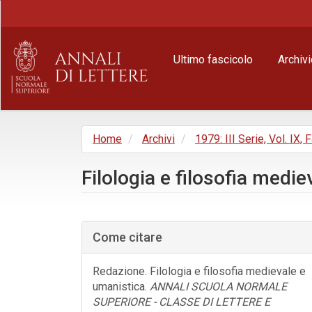
Navigazione
principale
Contenuto
principale
Ultimo fascicolo
Archivi
Barra
laterale
Home
Archivi
1979: III Serie, Vol. IX, 
Filologia e filosofia medi
Barra
laterale
Come citare
dell'articolo
Redazione. Filologia e filosofia medievale e
umanistica.
ANNALI SCUOLA NORMALE
SUPERIORE - CLASSE DI LETTERE E