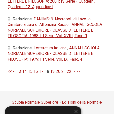
LETTERE E FILOSOFIA: 2001: IV Serie - Quaderni,
Quaderno 12, Appendice I
Redazione,
DANIMS: 9. Necropoli di Lavello-
Cimitero a cura di Alfonsina Russo
,
ANNALI SCUOLA
NORMALE SUPERIORE - CLASSE DI LETTERE E
FILOSOFIA: 1988: III Serie, Vol. XVIII, Fasc. 1
Redazione,
Letteratura italiana
,
ANNALI SCUOLA
NORMALE SUPERIORE - CLASSE DI LETTERE E
FILOSOFIA: 1979: III Serie, Vol. IX, Fasc. 4
<<
<
13
14
15
16
17
18
19
20
21
22
>
>>
Scuola Normale Superiore
-
Edizioni della Normale
×
Piazza dei Cavalieri, 7 - 56126 Pisa