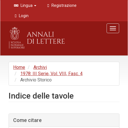
Navigazione
Lingua
Registrazione
principale
Contenuto
Login
principale
Barra
Toggle
laterale
navigat
Home
Archivi
1978: III Serie, Vol. VIII, Fasc. 4
Archivio Storico
Indice delle tavole
Barra
Come citare
laterale