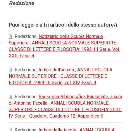
Contenuto
Redazione
principale
dell'articolo
Dettagli
Puoi leggere altri articoli dello stesso autore/i
dell'articolo
Redazione,
Notiziario della Scuola Normale
Superiore
,
ANNALI SCUOLA NORMALE SUPERIORE -
CLASSE DI LETTERE E FILOSOFIA: 1992: III Serie, Vol.
XXII, Fasc. 4
Redazione,
Indice dell'annata
,
ANNALI SCUOLA
NORMALE SUPERIORE - CLASSE DI LETTERE E
FILOSOFIA: 1984: III Serie, vol. XIV, Fasc. 4
Redazione,
Rassegna Bibliografica Kauloniate, a cura
di Antonino Facella
,
ANNALI SCUOLA NORMALE
SUPERIORE - CLASSE DI LETTERE E FILOSOFIA: 2001:
IV Serie - Quaderni, Quaderno 12, Appendice II
Redazione,
Indice delle tavole
,
ANNALI SCUOLA