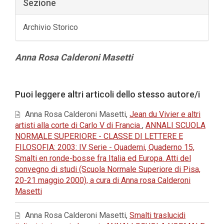
Sezione
Archivio Storico
Contenuto
Anna Rosa Calderoni Masetti
principale
dell'articolo
Dettagli
Puoi leggere altri articoli dello stesso autore/i
dell'articolo
Anna Rosa Calderoni Masetti,
Jean du Vivier e altri
artisti alla corte di Carlo V di Francia
,
ANNALI SCUOLA
NORMALE SUPERIORE - CLASSE DI LETTERE E
FILOSOFIA: 2003: IV Serie - Quaderni, Quaderno 15,
Smalti en ronde-bosse fra Italia ed Europa. Atti del
convegno di studi (Scuola Normale Superiore di Pisa,
20-21 maggio 2000), a cura di Anna rosa Calderoni
Masetti
Anna Rosa Calderoni Masetti,
Smalti traslucidi