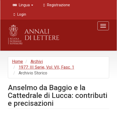
Navigazione
Lingua
Registrazione
principale
Contenuto
Login
principale
Barra
Toggle
laterale
navigat
Home
Archivi
1977: III Serie, Vol. VII, Fasc. 1
Archivio Storico
Anselmo da Baggio e la
Cattedrale di Lucca: contributi
e precisazioni