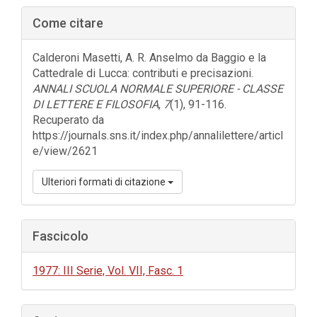
Barra
Come citare
laterale
dell'articolo
Calderoni Masetti, A. R. Anselmo da Baggio e la
Cattedrale di Lucca: contributi e precisazioni.
ANNALI SCUOLA NORMALE SUPERIORE - CLASSE
DI LETTERE E FILOSOFIA
,
7
(1), 91-116.
Recuperato da
https://journals.sns.it/index.php/annalilettere/articl
e/view/2621
Ulteriori formati di citazione
Fascicolo
1977: III Serie, Vol. VII, Fasc. 1