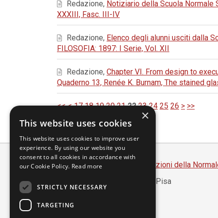
Redazione,
Notiziario della Scuola Normale
XXXIII, Fasc. III-IV
Redazione,
Elenco degli alunni usciti dalla
FILOSOFIA: 1897: I Serie, Vol. XII
Redazione,
Chapter VI. From design to exec
Quaderno 13, Renée K. Burnam, The stained gl
<<
<
17
18
19
20
21
22
23
24
25
26
>
>>
×
This website uses cookies
This website uses cookies to improve user
experience. By using our website you
consent to all cookies in accordance with
Scuola Normale Superiore
-
Edizioni della Normal
our Cookie Policy.
Read more
Piazza dei Cavalieri, 7 - 56126 Pisa
STRICTLY NECESSARY
Codice fiscale 80005050507
Partita IVA 00420000507
TARGETING