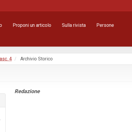
o
Proponi un articolo
Sulla rivista
Persone
Fasc. 4
Archivio Storico
Contenuto
Redazione
principale
dell'articolo
Dettagli
dell'articolo