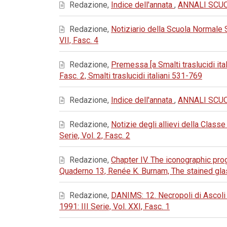
Redazione,
Indice dell'annata
,
ANNALI SCUOL
Redazione,
Notiziario della Scuola Normale
VII, Fasc. 4
Redazione,
Premessa [a Smalti traslucidi ital
Fasc. 2, Smalti traslucidi italiani 531-769
Redazione,
Indice dell'annata
,
ANNALI SCUOL
Redazione,
Notizie degli allievi della Classe
Serie, Vol. 2, Fasc. 2
Redazione,
Chapter IV. The iconographic pr
Quaderno 13, Renée K. Burnam, The stained gl
Redazione,
DANIMS: 12. Necropoli di Ascoli 
1991: III Serie, Vol. XXI, Fasc. 1