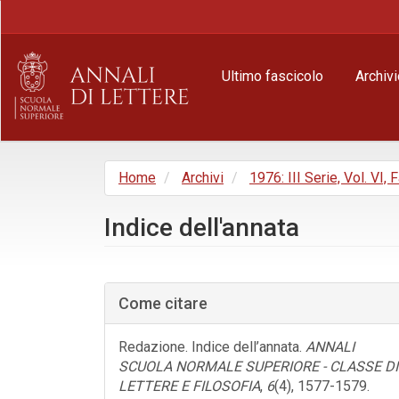
Navigazione
principale
Contenuto
principale
Ultimo fascicolo
Archivi
Barra
laterale
Home
Archivi
1976: III Serie, Vol. VI, 
Indice dell'annata
Barra
laterale
Come citare
dell'articolo
Redazione. Indice dell’annata.
ANNALI
SCUOLA NORMALE SUPERIORE - CLASSE DI
LETTERE E FILOSOFIA
,
6
(4), 1577-1579.