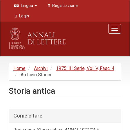
Navigazione
Lingua
Registrazione
principale
Contenuto
Login
principale
Barra
Toggle
laterale
navigat
Home
Archivi
1975: III Serie, Vol. V, Fasc. 4
Archivio Storico
Storia antica
Barra
Come citare
laterale
dell'articolo
Redazione. Storia antica.
ANNALI SCUOLA