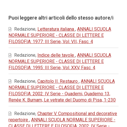
principale
dell'articolo
Dettagli
Puoi leggere altri articoli dello stesso autore/i
dell'articolo
Redazione,
Letteratura italiana
,
ANNALI SCUOLA
NORMALE SUPERIORE - CLASSE DI LETTERE E
FILOSOFIA: 1977: III Serie, Vol. VII, Fasc. 4
Redazione,
Indice delle tavole
,
ANNALI SCUOLA
NORMALE SUPERIORE - CLASSE DI LETTERE E
FILOSOFIA: 1995: III Serie, Vol. XXV, Fasc. 4
Redazione,
Capitolo II. Restauro
,
ANNALI SCUOLA
NORMALE SUPERIORE - CLASSE DI LETTERE E
FILOSOFIA: 2002: IV Serie - Quaderni, Quaderno 13,
Renée K. Burnam, Le vetrate del Duomo di Pisa, 1-230
Redazione,
Chapter V. Compositional and decorative
repertoire
,
ANNALI SCUOLA NORMALE SUPERIORE -
CLASSE DI LETTERE E FILOSOFIA: 2002: IV Serie -