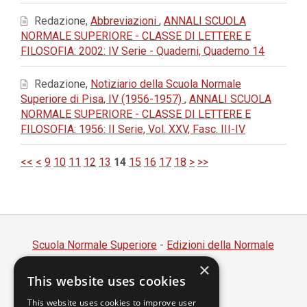
Redazione,
Abbreviazioni
,
ANNALI SCUOLA
NORMALE SUPERIORE - CLASSE DI LETTERE E
FILOSOFIA: 2002: IV Serie - Quaderni, Quaderno 14
Redazione,
Notiziario della Scuola Normale
Superiore di Pisa, IV (1956-1957)
,
ANNALI SCUOLA
NORMALE SUPERIORE - CLASSE DI LETTERE E
FILOSOFIA: 1956: II Serie, Vol. XXV, Fasc. III-IV
<<
<
9
10
11
12
13
14
15
16
17
18
>
>>
Scuola Normale Superiore
-
Edizioni della Normale
×
Piazza dei Cavalieri, 7 - 56126 Pisa
This website uses cookies
Codice fiscale 80005050507
Partita IVA 00420000507
This website uses cookies to improve user