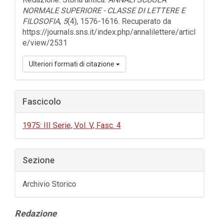
NORMALE SUPERIORE - CLASSE DI LETTERE E
FILOSOFIA
,
5
(4), 1576-1616. Recuperato da
https://journals.sns.it/index.php/annalilettere/articl
e/view/2531
Ulteriori formati di citazione
Fascicolo
1975: III Serie, Vol. V, Fasc. 4
Sezione
Archivio Storico
Contenuto
Redazione