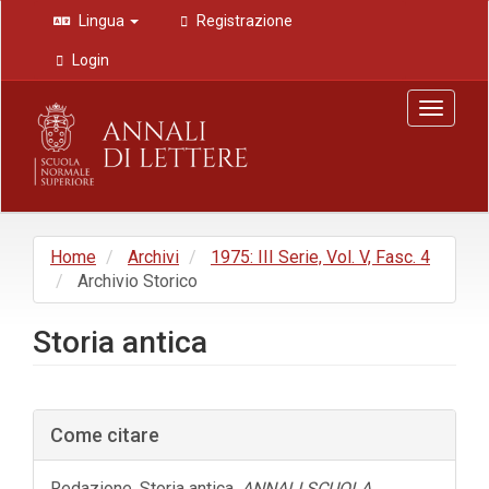
Navigazione
Lingua
Registrazione
principale
Contenuto
Login
principale
Barra
Toggle
laterale
navigat
Home
Archivi
1975: III Serie, Vol. V, Fasc. 4
Archivio Storico
Storia antica
Barra
Come citare
laterale
dell'articolo
Redazione. Storia antica.
ANNALI SCUOLA