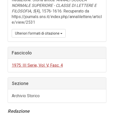
NORMALE SUPERIORE - CLASSE DI LETTERE E
FILOSOFIA
,
5
(4), 1576-1616. Recuperato da
https://journals.sns.it/index.php/annalilettere/articl
e/view/2531
Ulteriori formati di citazione
Fascicolo
1975: III Serie, Vol. V, Fasc. 4
Sezione
Archivio Storico
Contenuto
Redazione