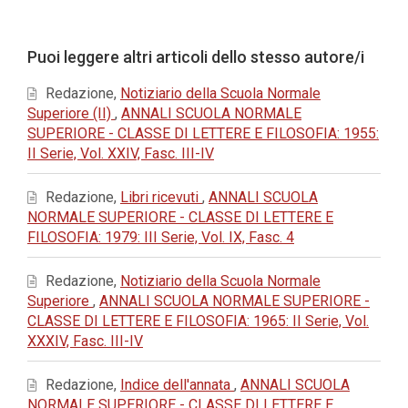
principale
dell'articolo
Dettagli
Puoi leggere altri articoli dello stesso autore/i
dell'articolo
Redazione,
Notiziario della Scuola Normale
Superiore (II)
,
ANNALI SCUOLA NORMALE
SUPERIORE - CLASSE DI LETTERE E FILOSOFIA: 1955:
II Serie, Vol. XXIV, Fasc. III-IV
Redazione,
Libri ricevuti
,
ANNALI SCUOLA
NORMALE SUPERIORE - CLASSE DI LETTERE E
FILOSOFIA: 1979: III Serie, Vol. IX, Fasc. 4
Redazione,
Notiziario della Scuola Normale
Superiore
,
ANNALI SCUOLA NORMALE SUPERIORE -
CLASSE DI LETTERE E FILOSOFIA: 1965: II Serie, Vol.
XXXIV, Fasc. III-IV
Redazione,
Indice dell'annata
,
ANNALI SCUOLA
NORMALE SUPERIORE - CLASSE DI LETTERE E