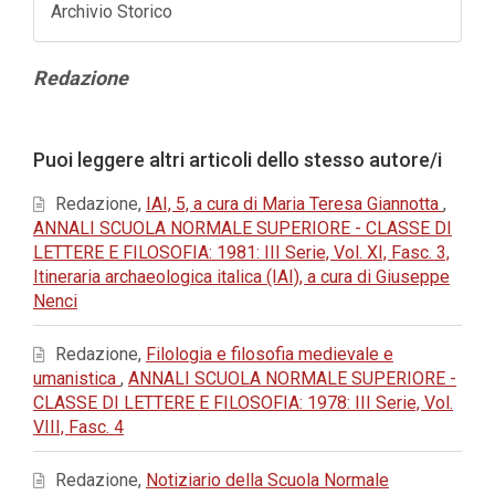
Archivio Storico
Contenuto
Redazione
principale
dell'articolo
Dettagli
Puoi leggere altri articoli dello stesso autore/i
dell'articolo
Redazione,
IAI, 5, a cura di Maria Teresa Giannotta
,
ANNALI SCUOLA NORMALE SUPERIORE - CLASSE DI
LETTERE E FILOSOFIA: 1981: III Serie, Vol. XI, Fasc. 3,
Itineraria archaeologica italica (IAI), a cura di Giuseppe
Nenci
Redazione,
Filologia e filosofia medievale e
umanistica
,
ANNALI SCUOLA NORMALE SUPERIORE -
CLASSE DI LETTERE E FILOSOFIA: 1978: III Serie, Vol.
VIII, Fasc. 4
Redazione,
Notiziario della Scuola Normale