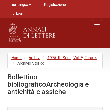
Navigazione
Lingua
Registrazione
principale
Contenuto
Login
principale
Barra
Toggle
laterale
navigat
Home
Archivi
1975: III Serie, Vol. V, Fasc. 4
Archivio Storico
Bollettino
bibliograficoArcheologia e
antichità classiche
Barra