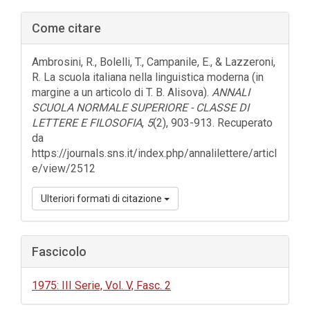
Barra
Come citare
laterale
dell'articolo
Ambrosini, R., Bolelli, T., Campanile, E., & Lazzeroni,
R. La scuola italiana nella linguistica moderna (in
margine a un articolo di T. B. Alisova).
ANNALI
SCUOLA NORMALE SUPERIORE - CLASSE DI
LETTERE E FILOSOFIA
,
5
(2), 903-913. Recuperato
da
https://journals.sns.it/index.php/annalilettere/articl
e/view/2512
Ulteriori formati di citazione
Fascicolo
1975: III Serie, Vol. V, Fasc. 2