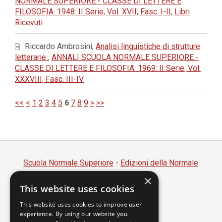
NORMALE SUPERIORE - CLASSE DI LETTERE E
FILOSOFIA: 1948: II Serie, Vol. XVII, Fasc. I-II, Libri
Ricevuti
Riccardo Ambrosini,
Analisi linguistiche di strutture
letterarie
,
ANNALI SCUOLA NORMALE SUPERIORE -
CLASSE DI LETTERE E FILOSOFIA: 1969: II Serie, Vol.
XXXVIII, Fasc. III-IV
<<
<
1
2
3
4
5
6
7
8
9
>
>>
Scuola Normale Superiore
-
Edizioni della Normale
×
Piazza dei Cavalieri, 7 - 56126 Pisa
This website uses cookies
Codice fiscale 80005050507
Partita IVA 00420000507
This website uses cookies to improve user
experience. By using our website you
segreteria.annali@sns.it