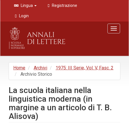
Navigazione
Lingua
Registrazione
principale
Contenuto
Login
principale
Barra
Toggle
laterale
navigat
Home
Archivi
1975: III Serie, Vol. V, Fasc. 2
Archivio Storico
La scuola italiana nella
linguistica moderna (in
margine a un articolo di T. B.
Alisova)