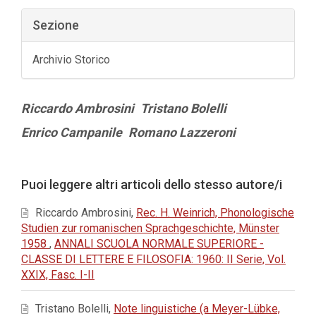
Sezione
Archivio Storico
Contenuto
Riccardo Ambrosini
Tristano Bolelli
principale
Enrico Campanile
Romano Lazzeroni
dell'articolo
Dettagli
Puoi leggere altri articoli dello stesso autore/i
dell'articolo
Riccardo Ambrosini,
Rec. H. Weinrich, Phonologische
Studien zur romanischen Sprachgeschichte, Münster
1958
,
ANNALI SCUOLA NORMALE SUPERIORE -
CLASSE DI LETTERE E FILOSOFIA: 1960: II Serie, Vol.
XXIX, Fasc. I-II
Tristano Bolelli,
Note linguistiche (a Meyer-Lübke,