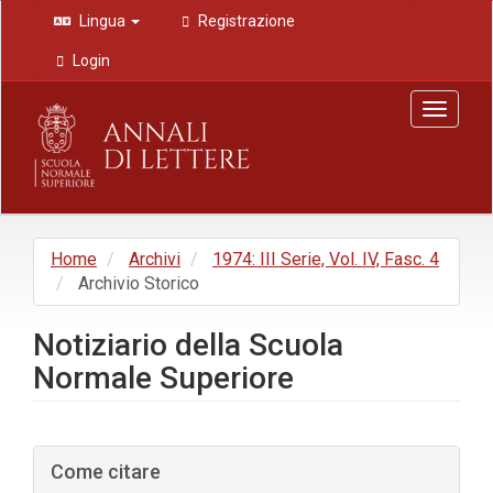
Navigazione
Lingua
Registrazione
principale
Contenuto
Login
principale
Barra
Toggle
laterale
navigat
Home
Archivi
1974: III Serie, Vol. IV, Fasc. 4
Archivio Storico
Notiziario della Scuola
Normale Superiore
Barra
Come citare
laterale