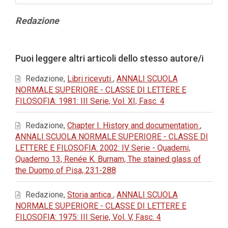
Contenuto
Redazione
principale
dell'articolo
Dettagli
Puoi leggere altri articoli dello stesso autore/i
dell'articolo
Redazione,
Libri ricevuti
,
ANNALI SCUOLA
NORMALE SUPERIORE - CLASSE DI LETTERE E
FILOSOFIA: 1981: III Serie, Vol. XI, Fasc. 4
Redazione,
Chapter I. History and documentation
,
ANNALI SCUOLA NORMALE SUPERIORE - CLASSE DI
LETTERE E FILOSOFIA: 2002: IV Serie - Quaderni,
Quaderno 13, Renée K. Burnam, The stained glass of
the Duomo of Pisa, 231-288
Redazione,
Storia antica
,
ANNALI SCUOLA
NORMALE SUPERIORE - CLASSE DI LETTERE E
FILOSOFIA: 1975: III Serie, Vol. V, Fasc. 4