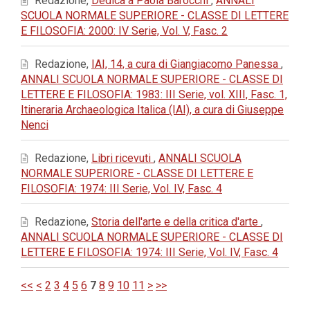
Redazione,
Dedica a Paola Barocchi
,
ANNALI
SCUOLA NORMALE SUPERIORE - CLASSE DI LETTERE
E FILOSOFIA: 2000: IV Serie, Vol. V, Fasc. 2
Redazione,
IAI, 14, a cura di Giangiacomo Panessa
,
ANNALI SCUOLA NORMALE SUPERIORE - CLASSE DI
LETTERE E FILOSOFIA: 1983: III Serie, vol. XIII, Fasc. 1,
Itineraria Archaeologica Italica (IAI), a cura di Giuseppe
Nenci
Redazione,
Libri ricevuti
,
ANNALI SCUOLA
NORMALE SUPERIORE - CLASSE DI LETTERE E
FILOSOFIA: 1974: III Serie, Vol. IV, Fasc. 4
Redazione,
Storia dell'arte e della critica d'arte
,
ANNALI SCUOLA NORMALE SUPERIORE - CLASSE DI
LETTERE E FILOSOFIA: 1974: III Serie, Vol. IV, Fasc. 4
<<
<
2
3
4
5
6
7
8
9
10
11
>
>>