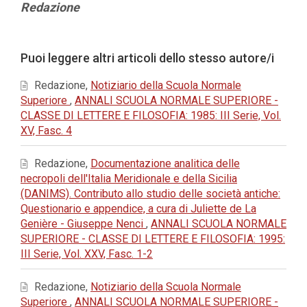
Contenuto
Redazione
principale
dell'articolo
Dettagli
Puoi leggere altri articoli dello stesso autore/i
dell'articolo
Redazione,
Notiziario della Scuola Normale
Superiore
,
ANNALI SCUOLA NORMALE SUPERIORE -
CLASSE DI LETTERE E FILOSOFIA: 1985: III Serie, Vol.
XV, Fasc. 4
Redazione,
Documentazione analitica delle
necropoli dell'Italia Meridionale e della Sicilia
(DANIMS). Contributo allo studio delle società antiche:
Questionario e appendice, a cura di Juliette de La
Genière - Giuseppe Nenci
,
ANNALI SCUOLA NORMALE
SUPERIORE - CLASSE DI LETTERE E FILOSOFIA: 1995:
III Serie, Vol. XXV, Fasc. 1-2
Redazione,
Notiziario della Scuola Normale
Superiore
,
ANNALI SCUOLA NORMALE SUPERIORE -