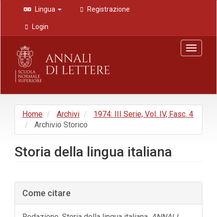
Navigazione
Lingua
Registrazione
principale
Contenuto
Login
principale
Barra
Toggle
laterale
navigat
Home
Archivi
1974: III Serie, Vol. IV, Fasc. 4
Archivio Storico
Storia della lingua italiana
Barra
Come citare
laterale
dell'articolo
Redazione. Storia della lingua italiana.
ANNALI