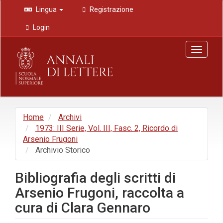
Navigazione
Lingua
Registrazione
principale
Contenuto
Login
principale
Barra
Toggle
laterale
navigat
Home
Archivi
1973: III Serie, Vol. III, Fasc. 2, Ricordo di
Arsenio Frugoni
Archivio Storico
Bibliografia degli scritti di
Arsenio Frugoni, raccolta a
cura di Clara Gennaro