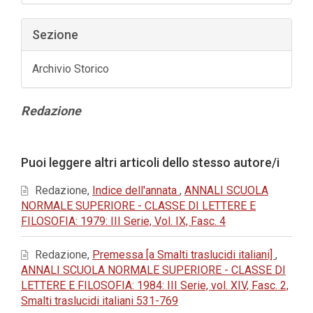
Sezione
Archivio Storico
Contenuto
Redazione
principale
dell'articolo
Dettagli
Puoi leggere altri articoli dello stesso autore/i
dell'articolo
Redazione,
Indice dell'annata
,
ANNALI SCUOLA
NORMALE SUPERIORE - CLASSE DI LETTERE E
FILOSOFIA: 1979: III Serie, Vol. IX, Fasc. 4
Redazione,
Premessa [a Smalti traslucidi italiani]
,
ANNALI SCUOLA NORMALE SUPERIORE - CLASSE DI
LETTERE E FILOSOFIA: 1984: III Serie, vol. XIV, Fasc. 2,
Smalti traslucidi italiani 531-769