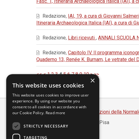
Fasc. 1, Itineraria Archaeologica Italica (IAI), a
Redazione,
IAI, 19, a cura di Giovanni Salmer
Itineraria Archaeologica Italica (IAI), a cura di
Redazione,
Libri ricevuti
,
ANNALI SCUOLA NOR
Redazione,
Capitolo IV. Il programma iconog
Quaderno 13, Renée K. Burnam, Le vetrate del 
<<
<
1
2
3
4
5
6
7
8
9
10
>
>>
×
This website uses cookies
This website uses cookies to improve user
experience. By using our website you
consent to all cookies in accordance with
Scuola Normale Superiore
-
Edizioni della Normal
our Cookie Policy.
Read more
Piazza dei Cavalieri, 7 - 56126 Pisa
STRICTLY NECESSARY
Codice fiscale 80005050507
Partita IVA 00420000507
TARGETING