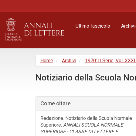
Navigazione
principale
Contenuto
principale
Ultimo fascicolo
Archivi
Barra
laterale
Home
Archivi
1970: II Serie, Vol. XXXI
Notiziario della Scuola N
Barra
laterale
Come citare
dell'articolo
Redazione. Notiziario della Scuola Normale
Superiore.
ANNALI SCUOLA NORMALE
SUPERIORE - CLASSE DI LETTERE E