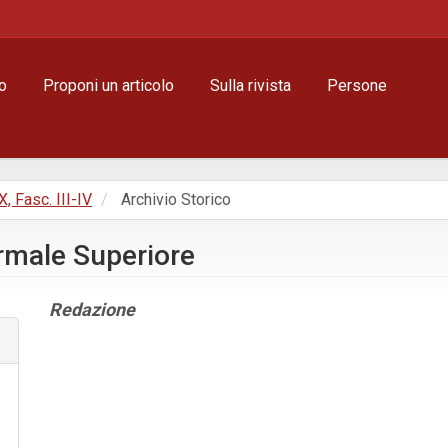
o
Proponi un articolo
Sulla rivista
Persone
X, Fasc. III-IV
Archivio Storico
ormale Superiore
Contenuto
Redazione
principale
dell'articolo
Dettagli
dell'articolo