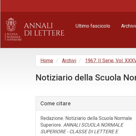
Navigazione
principale
Contenuto
principale
Ultimo fascicolo
Archivi
Barra
laterale
Home
Archivi
1967: II Serie, Vol. XXXV
Notiziario della Scuola N
Barra
laterale
Come citare
dell'articolo
Redazione. Notiziario della Scuola Normale
Superiore.
ANNALI SCUOLA NORMALE
SUPERIORE - CLASSE DI LETTERE E