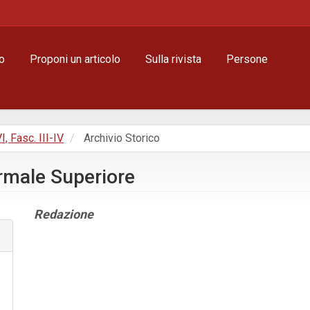
o
Proponi un articolo
Sulla rivista
Persone
I, Fasc. III-IV
Archivio Storico
ormale Superiore
Contenuto
Redazione
principale
dell'articolo
Dettagli
dell'articolo