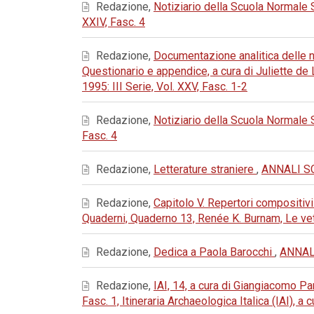
Redazione,
Notiziario della Scuola Normale
XXIV, Fasc. 4
Redazione,
Documentazione analitica delle ne
Questionario e appendice, a cura di Juliette d
1995: III Serie, Vol. XXV, Fasc. 1-2
Redazione,
Notiziario della Scuola Normale
Fasc. 4
Redazione,
Letterature straniere
,
ANNALI SC
Redazione,
Capitolo V. Repertori compositivi
Quaderni, Quaderno 13, Renée K. Burnam, Le ve
Redazione,
Dedica a Paola Barocchi
,
ANNALI
Redazione,
IAI, 14, a cura di Giangiacomo 
Fasc. 1, Itineraria Archaeologica Italica (IAI), a