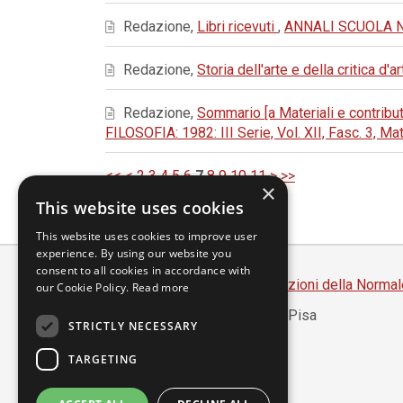
Redazione,
Libri ricevuti
,
ANNALI SCUOLA NOR
Redazione,
Storia dell'arte e della critica d'a
Redazione,
Sommario [a Materiali e contributi
FILOSOFIA: 1982: III Serie, Vol. XII, Fasc. 3, Mat
<<
<
2
3
4
5
6
7
8
9
10
11
>
>>
×
This website uses cookies
This website uses cookies to improve user
experience. By using our website you
consent to all cookies in accordance with
Scuola Normale Superiore
-
Edizioni della Normal
our Cookie Policy.
Read more
Piazza dei Cavalieri, 7 - 56126 Pisa
STRICTLY NECESSARY
Codice fiscale 80005050507
Partita IVA 00420000507
TARGETING
segreteria.annali@sns.it