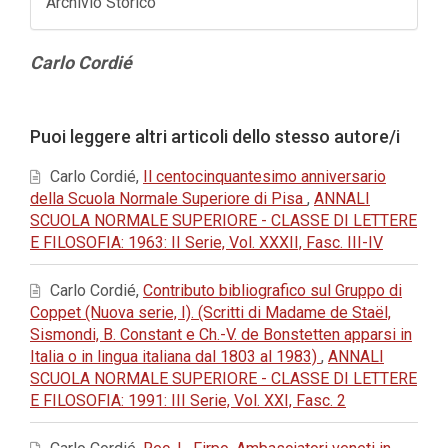
Archivio Storico
Contenuto
Carlo Cordié
principale
dell'articolo
Dettagli
Puoi leggere altri articoli dello stesso autore/i
dell'articolo
Carlo Cordié,
Il centocinquantesimo anniversario
della Scuola Normale Superiore di Pisa
,
ANNALI
SCUOLA NORMALE SUPERIORE - CLASSE DI LETTERE
E FILOSOFIA: 1963: II Serie, Vol. XXXII, Fasc. III-IV
Carlo Cordié,
Contributo bibliografico sul Gruppo di
Coppet (Nuova serie, I). (Scritti di Madame de Staël,
Sismondi, B. Constant e Ch.-V. de Bonstetten apparsi in
Italia o in lingua italiana dal 1803 al 1983)
,
ANNALI
SCUOLA NORMALE SUPERIORE - CLASSE DI LETTERE
E FILOSOFIA: 1991: III Serie, Vol. XXI, Fasc. 2