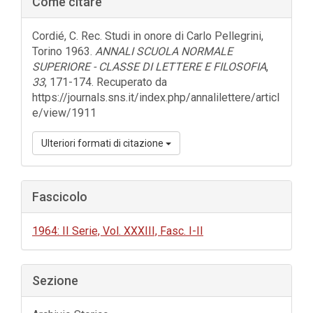
Come citare
laterale
dell'articolo
Cordié, C. Rec. Studi in onore di Carlo Pellegrini,
Torino 1963.
ANNALI SCUOLA NORMALE
SUPERIORE - CLASSE DI LETTERE E FILOSOFIA
,
33
, 171-174. Recuperato da
https://journals.sns.it/index.php/annalilettere/articl
e/view/1911
Ulteriori formati di citazione
Fascicolo
1964: II Serie, Vol. XXXIII, Fasc. I-II
Sezione