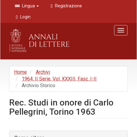
Navigazione
Lingua
Registrazione
principale
Contenuto
Login
principale
Barra
Toggle
laterale
navigat
Home
Archivi
1964: II Serie, Vol. XXXIII, Fasc. I-II
Archivio Storico
Rec. Studi in onore di Carlo
Pellegrini, Torino 1963
Barra