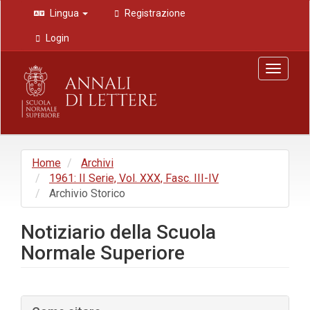
Navigazione
Lingua
Registrazione
principale
Contenuto
Login
principale
Barra
Toggle
laterale
navigat
Home
Archivi
1961: II Serie, Vol. XXX, Fasc. III-IV
Archivio Storico
Notiziario della Scuola
Normale Superiore
Barra