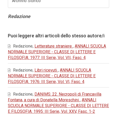
Archivio Storico
Contenuto
Redazione
principale
dell'articolo
Dettagli
Puoi leggere altri articoli dello stesso autore/i
dell'articolo
Redazione,
Letterature straniere
,
ANNALI SCUOLA
NORMALE SUPERIORE - CLASSE DI LETTERE E
FILOSOFIA: 1977: III Serie, Vol. VII, Fasc. 4
Redazione,
Libri ricevuti
,
ANNALI SCUOLA
NORMALE SUPERIORE - CLASSE DI LETTERE E
FILOSOFIA: 1976: III Serie, Vol. VI, Fasc. 4
Redazione,
DANIMS: 22. Necropoli di Francavilla
Fontana, a cura di Donatella Moreschini
,
ANNALI
SCUOLA NORMALE SUPERIORE - CLASSE DI LETTERE
E FILOSOFIA: 1995: III Serie, Vol. XXV, Fasc. 1-2