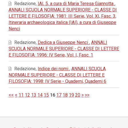
Redazione,
IAI, 5, a cura di Maria Teresa Giannotta
,
ANNALI SCUOLA NORMALE SUPERIORE - CLASSE DI
LETTERE E FILOSOFIA: 1981: III Serie, Vol. XI, Fasc. 3,
Itineraria archaeologica italica (IAI), a cura di Giuseppe
Nenci
Redazione,
Dedica a Giuseppe Nenci
,
ANNALI
SCUOLA NORMALE SUPERIORE - CLASSE DI LETTERE
E FILOSOFIA: 1996: IV Serie, Vol. I, Fasc. 1
Redazione,
Indice dei nomi
,
ANNALI SCUOLA
NORMALE SUPERIORE - CLASSE DI LETTERE E
FILOSOFIA: 1998: IV Serie - Quaderni, Quaderni 6
<<
<
11
12
13
14
15
16
17
18
19
20
>
>>