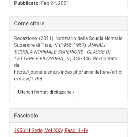
Barra
Pubblicato:
Feb 24, 2021
laterale
dell'articolo
Come citare
Redazione. (2021). Notiziario della Scuola Normale
Superiore di Pisa, IV (1956-1957).
ANNALI
SCUOLA NORMALE SUPERIORE - CLASSE DI
LETTERE E FILOSOFIA
,
25
, 343-346. Recuperato
da
https://journals.sns.it/index.php/annalilettere/articl
e/view/1768
Ulteriori formati di citazione
Fascicolo
1956: II Serie, Vol. XXV, Fasc. III-IV