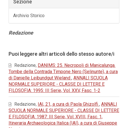
Sezione
Archivio Storico
Contenuto
Redazione
principale
dell'articolo
Dettagli
Puoi leggere altri articoli dello stesso autore/i
dell'articolo
Redazione,
DANIMS: 25. Necropoli di Manicalunga.
Tombe della Contrada Timpone Nero (Selinunte), a cura
di Danielle Leibundgut Wieland
,
ANNALI SCUOLA
NORMALE SUPERIORE - CLASSE DI LETTERE E
FILOSOFIA: 1995: III Serie, Vol. XXV, Fasc. 1-2
Redazione,
IAI, 21, a cura di Paola Ghizolfi
,
ANNALI
SCUOLA NORMALE SUPERIORE - CLASSE DI LETTERE
E FILOSOFIA: 1987: III Serie, Vol. XVIII, Fasc. 1,
Itineraria Archaeologica Italica (IAI), a cura di Giuseppe