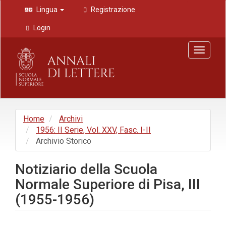
Navigazione
Lingua
Registrazione
principale
Contenuto
Login
principale
Barra
Toggle
laterale
navigat
Home
Archivi
1956: II Serie, Vol. XXV, Fasc. I-II
Archivio Storico
Notiziario della Scuola
Normale Superiore di Pisa, III
(1955-1956)