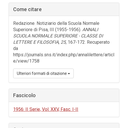
Barra
Come citare
laterale
dell'articolo
Redazione. Notiziario della Scuola Normale
Superiore di Pisa, III (1955-1956).
ANNALI
SCUOLA NORMALE SUPERIORE - CLASSE DI
LETTERE E FILOSOFIA
,
25
, 167-172. Recuperato
da
https://journals.sns.it/index.php/annalilettere/articl
e/view/1758
Ulteriori formati di citazione
Fascicolo
1956: II Serie, Vol. XXV, Fasc. I-II