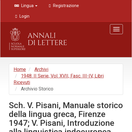
Navigazione
Lingua
Registrazione
principale
Contenuto
Login
principale
Barra
Toggle
laterale
navigat
Home
Archivi
1948: II Serie, Vol. XVII, Fasc. III-IV, Libri
Ricevuti
Archivio Storico
Sch. V. Pisani, Manuale storico
della lingua greca, Firenze
1947; V. Pisani, Introduzione
alla linguistica indoeuropea,