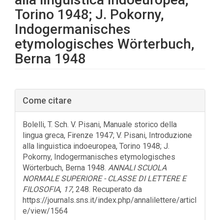
Torino 1948; J. Pokorny,
Indogermanisches
etymologisches Wörterbuch,
Berna 1948
Barra
Come citare
laterale
dell'articolo
Bolelli, T. Sch. V. Pisani, Manuale storico della
lingua greca, Firenze 1947; V. Pisani, Introduzione
alla linguistica indoeuropea, Torino 1948; J.
Pokorny, Indogermanisches etymologisches
Wörterbuch, Berna 1948.
ANNALI SCUOLA
NORMALE SUPERIORE - CLASSE DI LETTERE E
FILOSOFIA
,
17
, 248. Recuperato da
https://journals.sns.it/index.php/annalilettere/articl
e/view/1564