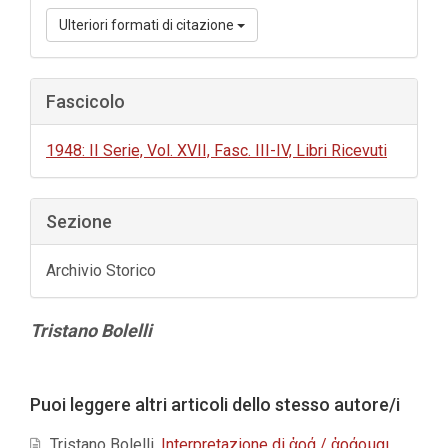
Ulteriori formati di citazione
Fascicolo
1948: II Serie, Vol. XVII, Fasc. III-IV, Libri Ricevuti
Sezione
Archivio Storico
Contenuto
Tristano Bolelli
principale
dell'articolo
Dettagli
Puoi leggere altri articoli dello stesso autore/i
dell'articolo
Tristano Bolelli,
Interpretazione di ἀρά / ἀράομαι
,