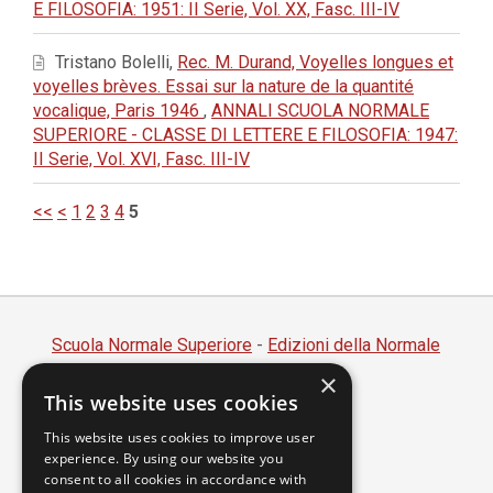
E FILOSOFIA: 1951: II Serie, Vol. XX, Fasc. III-IV
Tristano Bolelli,
Rec. M. Durand, Voyelles longues et
voyelles brèves. Essai sur la nature de la quantité
vocalique, Paris 1946
,
ANNALI SCUOLA NORMALE
SUPERIORE - CLASSE DI LETTERE E FILOSOFIA: 1947:
II Serie, Vol. XVI, Fasc. III-IV
<<
<
1
2
3
4
5
Scuola Normale Superiore
-
Edizioni della Normale
×
Piazza dei Cavalieri, 7 - 56126 Pisa
This website uses cookies
Codice fiscale 80005050507
Partita IVA 00420000507
This website uses cookies to improve user
experience. By using our website you
segreteria.annali@sns.it
consent to all cookies in accordance with