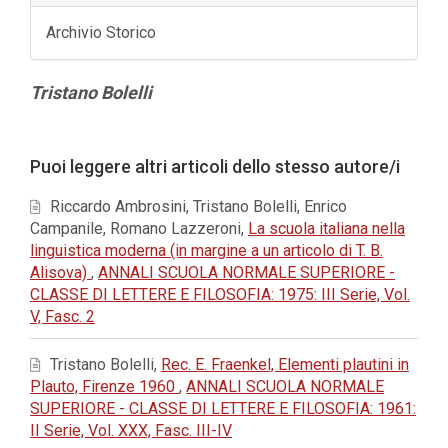
Archivio Storico
Contenuto
Tristano Bolelli
principale
dell'articolo
Dettagli
Puoi leggere altri articoli dello stesso autore/i
dell'articolo
Riccardo Ambrosini, Tristano Bolelli, Enrico
Campanile, Romano Lazzeroni,
La scuola italiana nella
linguistica moderna (in margine a un articolo di T. B.
Alisova)
,
ANNALI SCUOLA NORMALE SUPERIORE -
CLASSE DI LETTERE E FILOSOFIA: 1975: III Serie, Vol.
V, Fasc. 2
Tristano Bolelli,
Rec. E. Fraenkel, Elementi plautini in
Plauto, Firenze 1960
,
ANNALI SCUOLA NORMALE
SUPERIORE - CLASSE DI LETTERE E FILOSOFIA: 1961:
II Serie, Vol. XXX, Fasc. III-IV