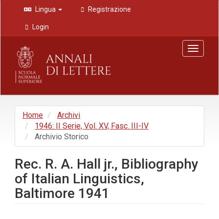
Navigazione
Lingua
Registrazione
principale
Contenuto
Login
principale
Barra
Toggle
laterale
navigat
Home
Archivi
1946: II Serie, Vol. XV, Fasc. III-IV
Archivio Storico
Rec. R. A. Hall jr., Bibliography
of Italian Linguistics,
Baltimore 1941