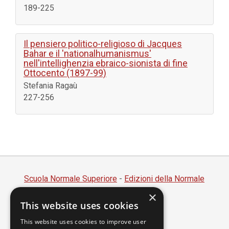
189-225
Il pensiero politico-religioso di Jacques
Bahar e il 'nationalhumanismus'
nell'intellighenzia ebraico-sionista di fine
Ottocento (1897-99)
Stefania Ragaù
227-256
Scuola Normale Superiore
-
Edizioni della Normale
×
Piazza dei Cavalieri, 7 - 56126 Pisa
This website uses cookies
Codice fiscale 80005050507
Partita IVA 00420000507
This website uses cookies to improve user