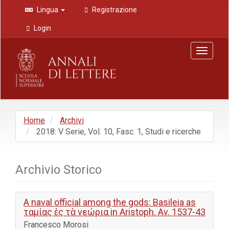
Navigazione
Lingua
Registrazione
principale
Contenuto
Login
principale
Barra
Toggle
laterale
navigat
Home
Archivi
2018: V Serie, Vol. 10, Fasc. 1, Studi e ricerche
Archivio Storico
A naval official among the gods: Basileia as
ταμίας ἐς τὰ νεώρια in Aristoph. Av. 1537-43
Francesco Morosi