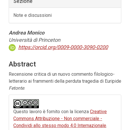
Sezione
Note e discussioni
Contenuto
Andrea Monico
principale
Università di Princeton
dell'articolo
https://orcid.org/0009-0000-3090-0200
Abstract
Recensione critica di un nuovo commento filologico-
letterario ai frammenti della perduta tragedia di Euripide
Fetonte
.
Dettagli
dell'articolo
Questo lavoro è fornito con la licenza
Creative
Commons Attribuzione - Non commerciale -
Condividi allo stesso modo 4.0 Internazionale
.