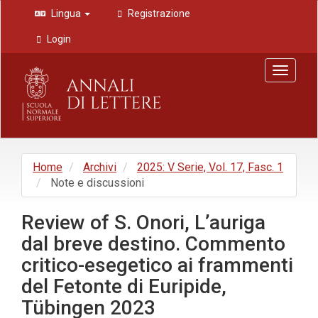
Navigazione
Lingua
Registrazione
principale
Contenuto
Login
principale
Barra
Toggle
laterale
navigat
Home
Archivi
2025: V Serie, Vol. 17, Fasc. 1
Note e discussioni
Review of S. Onori, L’auriga
dal breve destino. Commento
critico-esegetico ai frammenti
del Fetonte di Euripide,
Tübingen 2023