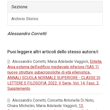
Sezione
Archivio Storico
Contenuto
Alessandro Corretti
principale
dell'articolo
Dettagli
Puoi leggere altri articoli dello stesso autore/i
dell'articolo
Alessandro Corretti, Maria Adelaide Vaggioli,
Entella.
Area esterna dell’edificio medievale inferiore (SAS 1):
nuove strutture subacropoliche di età ellenistica
,
ANNALI SCUOLA NORMALE SUPERIORE - CLASSE DI
LETTERE E FILOSOFIA: 2022: V Serie, Vol. 14, Fasc. 2,
Supplemento
Alessandro Corretti, Concetta Antonella Di Noto,
Chiara Michelini, Maria Adelaide Vaggioli,
13.