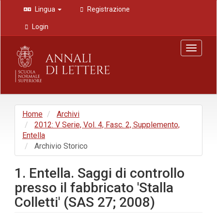
Navigazione
Lingua
Registrazione
principale
Contenuto
Login
principale
Barra
Toggle
laterale
navigat
Home
Archivi
2012: V Serie, Vol. 4, Fasc. 2, Supplemento,
Entella
Archivio Storico
1. Entella. Saggi di controllo
presso il fabbricato 'Stalla
Colletti' (SAS 27; 2008)