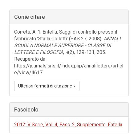
Barra
Come citare
laterale
dell'articolo
Corretti, A. 1. Entella. Saggi di controllo presso il
fabbricato ’Stalla Colletti’ (SAS 27; 2008).
ANNALI
SCUOLA NORMALE SUPERIORE - CLASSE DI
LETTERE E FILOSOFIA
,
4
(2), 129-131, 205.
Recuperato da
https://journals.sns.it/index.php/annalilettere/articl
e/view/4617
Ulteriori formati di citazione
Fascicolo
2012: V Serie, Vol. 4, Fasc. 2, Supplemento, Entella