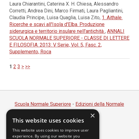
Laura Chiarantini, Caterina X. H. Chiesa, Alessandro
Corretti, Andrea Dini, Marco Firmati, Laura Pagliantini,
Claudia Principe, Luisa Quaglia, Luisa Zito,
1. Aithale.
Ricerche e scavi all'Isola d'Elba. Produzione
siderurgica e territorio insulare nell'antichità
,
ANNALI
SCUOLA NORMALE SUPERIORE - CLASSE DI LETTERE
E FILOSOFIA: 2013: V Serie, Vol. 5, Fasc. 2,
Supplemento, Roca
1
2
3
>
>>
Scuola Normale Superiore
-
Edizioni della Normale
×
Piazza dei Cavalieri, 7 - 56126 Pisa
This website uses cookies
Codice fiscale 80005050507
Partita IVA 00420000507
This website uses cookies to improve user
experience. By using our website you