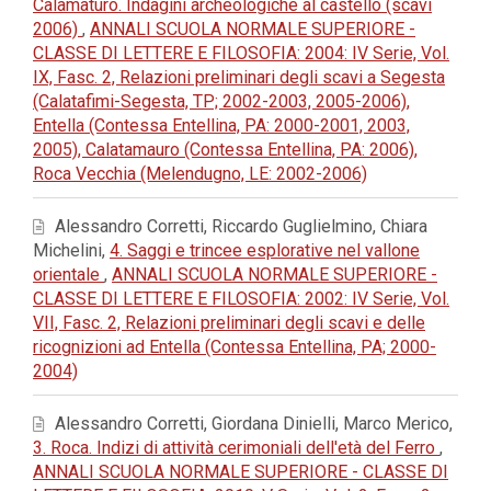
Calamaturo. Indagini archeologiche al castello (scavi
2006)
,
ANNALI SCUOLA NORMALE SUPERIORE -
CLASSE DI LETTERE E FILOSOFIA: 2004: IV Serie, Vol.
IX, Fasc. 2, Relazioni preliminari degli scavi a Segesta
(Calatafimi-Segesta, TP; 2002-2003, 2005-2006),
Entella (Contessa Entellina, PA: 2000-2001, 2003,
2005), Calatamauro (Contessa Entellina, PA: 2006),
Roca Vecchia (Melendugno, LE: 2002-2006)
Alessandro Corretti, Riccardo Guglielmino, Chiara
Michelini,
4. Saggi e trincee esplorative nel vallone
orientale
,
ANNALI SCUOLA NORMALE SUPERIORE -
CLASSE DI LETTERE E FILOSOFIA: 2002: IV Serie, Vol.
VII, Fasc. 2, Relazioni preliminari degli scavi e delle
ricognizioni ad Entella (Contessa Entellina, PA; 2000-
2004)
Alessandro Corretti, Giordana Dinielli, Marco Merico,
3. Roca. Indizi di attività cerimoniali dell'età del Ferro
,
ANNALI SCUOLA NORMALE SUPERIORE - CLASSE DI