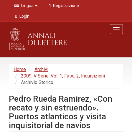
Navigazione
Lingua
Registrazione
principale
Contenuto
Login
principale
Barra
Toggle
laterale
navigat
Home
Archivi
2009: V Serie, Vol. 1, Fasc. 2, Inquisizioni
Archivio Storico
Pedro Rueda Ramirez, «Con
recato y sin estruendo».
Puertos atlanticos y visita
inquisitorial de navios