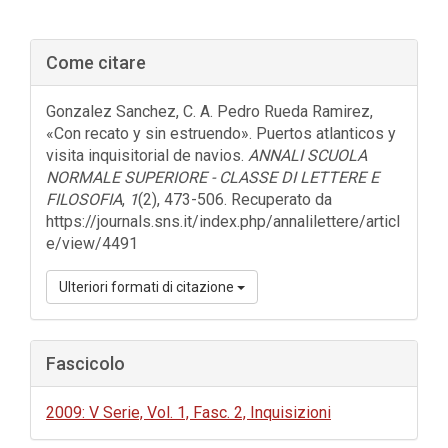
Barra
Come citare
laterale
dell'articolo
Gonzalez Sanchez, C. A. Pedro Rueda Ramirez,
«Con recato y sin estruendo». Puertos atlanticos y
visita inquisitorial de navios.
ANNALI SCUOLA
NORMALE SUPERIORE - CLASSE DI LETTERE E
FILOSOFIA
,
1
(2), 473-506. Recuperato da
https://journals.sns.it/index.php/annalilettere/articl
e/view/4491
Ulteriori formati di citazione
Fascicolo
2009: V Serie, Vol. 1, Fasc. 2, Inquisizioni