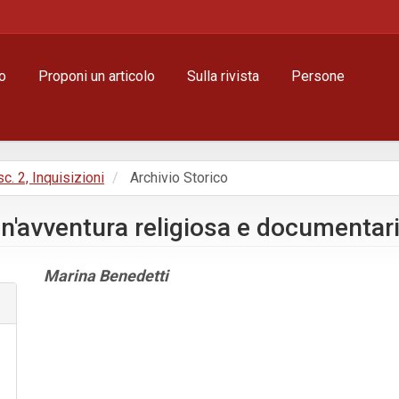
o
Proponi un articolo
Sulla rivista
Persone
sc. 2, Inquisizioni
Archivio Storico
un'avventura religiosa e documentar
Contenuto
Marina Benedetti
principale
dell'articolo
Dettagli
dell'articolo