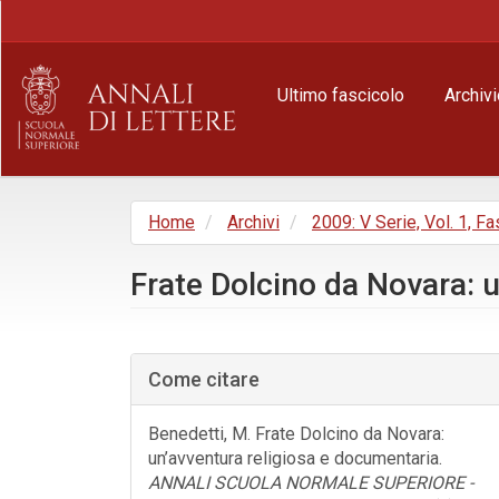
Navigazione
principale
Contenuto
principale
Ultimo fascicolo
Archivi
Barra
laterale
Home
Archivi
2009: V Serie, Vol. 1, Fa
Frate Dolcino da Novara: 
Barra
laterale
Come citare
dell'articolo
Benedetti, M. Frate Dolcino da Novara:
un’avventura religiosa e documentaria.
ANNALI SCUOLA NORMALE SUPERIORE -