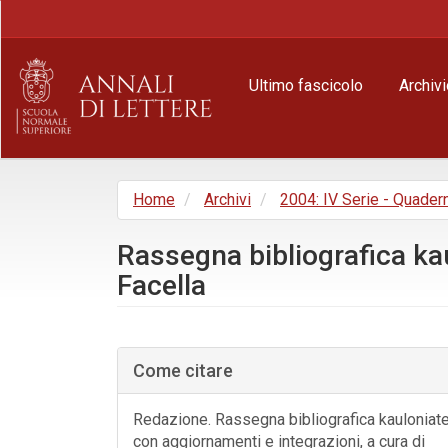
Navigazione
principale
Contenuto
principale
Ultimo fascicolo
Archivi
Barra
laterale
Home
Archivi
2004: IV Serie - Quader
Rassegna bibliografica ka
Facella
Barra
laterale
Come citare
dell'articolo
Redazione. Rassegna bibliografica kauloniat
con aggiornamenti e integrazioni, a cura di