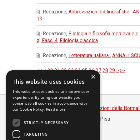
Redazione,
Abbreviazioni bibliografiche
,
AN
13
Redazione,
Filologia e filosofia medievale 
X, Fasc. 4, Filologia classica
Redazione,
Letteratura italiana
,
ANNALI SCUO
<<
<
20
21
22
23
24
25
26
27
28
29
>
>>
×
This website uses cookies
This website uses cookies to improve user
experience. By using our website you
consent to all cookies in accordance with
Scuola Normale Superiore
-
Edizioni della Normal
our Cookie Policy.
Read more
Piazza dei Cavalieri, 7 - 56126 Pisa
STRICTLY NECESSARY
Codice fiscale 80005050507
Partita IVA 00420000507
TARGETING