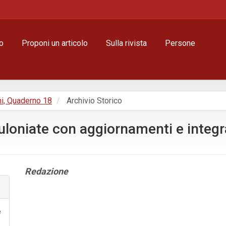
o
Proponi un articolo
Sulla rivista
Persone
ni, Quaderno 18
Archivio Storico
uloniate con aggiornamenti e integra
Contenuto
Redazione
principale
dell'articolo
Dettagli
dell'articolo
e