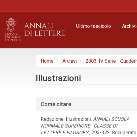
Navigazione
principale
Contenuto
principale
Ultimo fascicolo
Archivi
Barra
laterale
Home
Archivi
2003: IV Serie - Quader
Illustrazioni
Barra
laterale
Come citare
dell'articolo
Redazione. Illustrazioni.
ANNALI SCUOLA
NORMALE SUPERIORE - CLASSE DI
LETTERE E FILOSOFIA
, 293-372. Recuperato