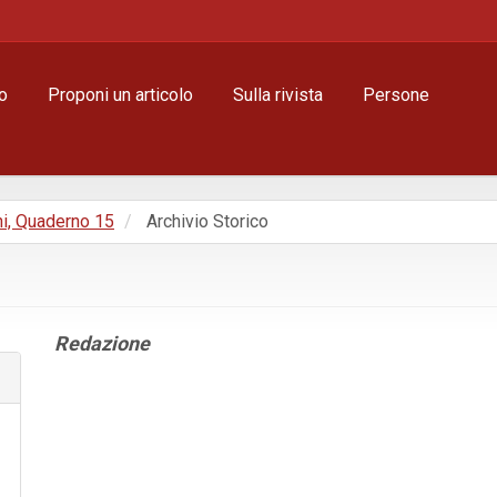
o
Proponi un articolo
Sulla rivista
Persone
ni, Quaderno 15
Archivio Storico
Contenuto
Redazione
principale
dell'articolo
Dettagli
dell'articolo