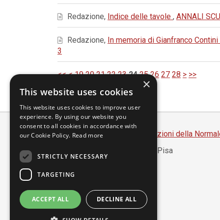
Redazione,
Indice delle tavole
,
ANNALI SCUO
Redazione,
In memoria di Gianfranco Contini
3
<<
<
19
20
21
22
23
24
25
26
27
28
>
>>
×
This website uses cookies
This website uses cookies to improve user
experience. By using our website you
consent to all cookies in accordance with
Scuola Normale Superiore
-
Edizioni della Normal
our Cookie Policy.
Read more
Piazza dei Cavalieri, 7 - 56126 Pisa
STRICTLY NECESSARY
Codice fiscale 80005050507
Partita IVA 00420000507
TARGETING
segreteria.annali@sns.it
ACCEPT ALL
DECLINE ALL
Accessibilità