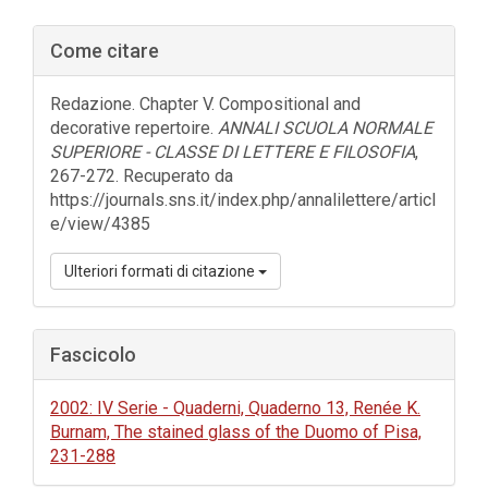
Barra
Come citare
laterale
dell'articolo
Redazione. Chapter V. Compositional and
decorative repertoire.
ANNALI SCUOLA NORMALE
SUPERIORE - CLASSE DI LETTERE E FILOSOFIA
,
267-272. Recuperato da
https://journals.sns.it/index.php/annalilettere/articl
e/view/4385
Ulteriori formati di citazione
Fascicolo
2002: IV Serie - Quaderni, Quaderno 13, Renée K.
Burnam, The stained glass of the Duomo of Pisa,
231-288