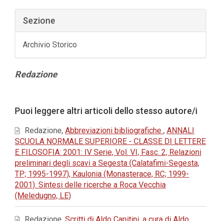
Sezione
Archivio Storico
Contenuto
Redazione
principale
dell'articolo
Dettagli
Puoi leggere altri articoli dello stesso autore/i
dell'articolo
Redazione,
Abbreviazioni bibliografiche
,
ANNALI
SCUOLA NORMALE SUPERIORE - CLASSE DI LETTERE
E FILOSOFIA: 2001: IV Serie, Vol. VI, Fasc. 2, Relazioni
preliminari degli scavi a Segesta (Calatafimi-Segesta,
TP; 1995-1997), Kaulonia (Monasterace, RC; 1999-
2001). Sintesi delle ricerche a Roca Vecchia
(Meledugno, LE)
Redazione,
Scritti di Aldo Capitini, a cura di Aldo