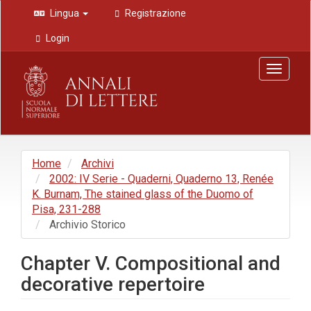
Navigazione
Lingua
Registrazione
principale
Contenuto
Login
principale
Barra
Toggle
laterale
navigat
Home
Archivi
2002: IV Serie - Quaderni, Quaderno 13, Renée
K. Burnam, The stained glass of the Duomo of
Pisa, 231-288
Archivio Storico
Chapter V. Compositional and
decorative repertoire