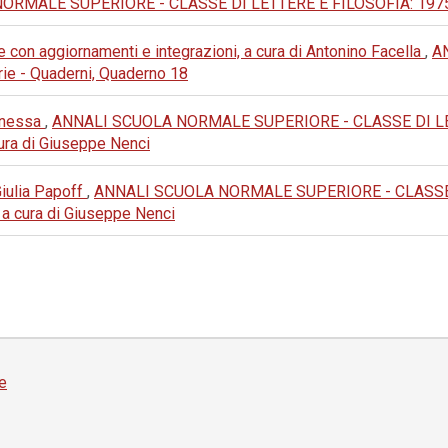
MALE SUPERIORE - CLASSE DI LETTERE E FILOSOFIA: 1975: III 
e con aggiornamenti e integrazioni, a cura di Antonino Facella
,
A
e - Quaderni, Quaderno 18
Panessa
,
ANNALI SCUOLA NORMALE SUPERIORE - CLASSE DI LETTERE
 cura di Giuseppe Nenci
 Giulia Papoff
,
ANNALI SCUOLA NORMALE SUPERIORE - CLASSE DI 
), a cura di Giuseppe Nenci
e