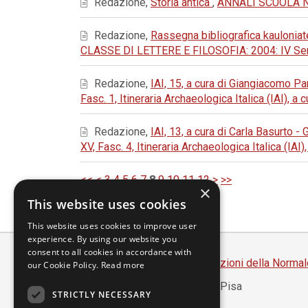
Redazione,
Storia antica
,
ANNALI SCUOLA NOR
Redazione,
Rassegna bibliografica kauloniat
CLASSE DI LETTERE E FILOSOFIA: 2004: IV Seri
Redazione,
IAI, 15, a cura di Giangiacomo 
Fasc. 1, Itineraria Archaeologica Italica (IAI), a
Redazione,
IAI, 13, a cura di Carla Basurto -
XV, Fasc. 4, Itineraria Archaeologica Italica (IAI
<<
<
3
4
5
6
7
8
9
10
11
12
>
>>
×
This website uses cookies
This website uses cookies to improve user
experience. By using our website you
consent to all cookies in accordance with
Scuola Normale Superiore
-
Edizioni della Normal
our Cookie Policy.
Read more
Piazza dei Cavalieri, 7 - 56126 Pisa
STRICTLY NECESSARY
Codice fiscale 80005050507