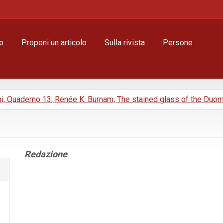
o
Proponi un articolo
Sulla rivista
Persone
ni, Quaderno 13, Renée K. Burnam, The stained glass of the Duo
Contenuto
Redazione
principale
dell'articolo
Dettagli
dell'articolo