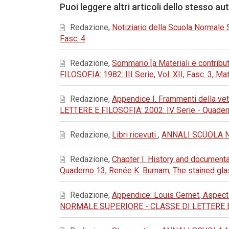
Puoi leggere altri articoli dello stesso au
Redazione,
Notiziario della Scuola Normale
Fasc. 4
Redazione,
Sommario [a Materiali e contributi
FILOSOFIA: 1982: III Serie, Vol. XII, Fasc. 3, Mat
Redazione,
Appendice I. Frammenti della vet
LETTERE E FILOSOFIA: 2002: IV Serie - Quadern
Redazione,
Libri ricevuti
,
ANNALI SCUOLA NOR
Redazione,
Chapter I. History and document
Quaderno 13, Renée K. Burnam, The stained gl
Redazione,
Appendice: Louis Gernet, Aspects 
NORMALE SUPERIORE - CLASSE DI LETTERE E FIL