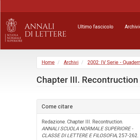
Navigazione
principale
Contenuto
principale
Ultimo fascicolo
Archivi
Barra
laterale
Home
Archivi
2002: IV Serie - Quader
Chapter III. Recontruction
Barra
laterale
Come citare
dell'articolo
Redazione. Chapter III. Recontruction.
ANNALI SCUOLA NORMALE SUPERIORE -
CLASSE DI LETTERE E FILOSOFIA
, 257-262.