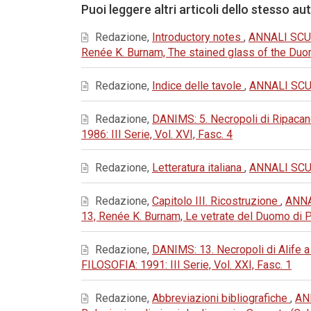
Puoi leggere altri articoli dello stesso au
Redazione,
Introductory notes
,
ANNALI SCUO
Renée K. Burnam, The stained glass of the Du
Redazione,
Indice delle tavole
,
ANNALI SCUO
Redazione,
DANIMS: 5. Necropoli di Ripacand
1986: III Serie, Vol. XVI, Fasc. 4
Redazione,
Letteratura italiana
,
ANNALI SCUO
Redazione,
Capitolo III. Ricostruzione
,
ANNA
13, Renée K. Burnam, Le vetrate del Duomo di 
Redazione,
DANIMS: 13. Necropoli di Alife a 
FILOSOFIA: 1991: III Serie, Vol. XXI, Fasc. 1
Redazione,
Abbreviazioni bibliografiche
,
AN