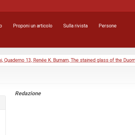
o
Proponi un articolo
Sulla rivista
Persone
ni, Quaderno 13, Renée K. Burnam, The stained glass of the Duo
Contenuto
Redazione
principale
dell'articolo
Dettagli
dell'articolo