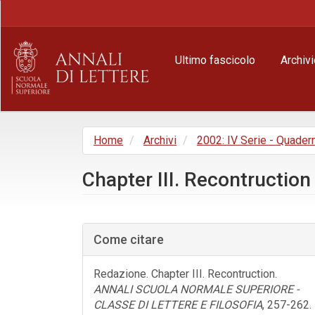
Navigazione
principale
Contenuto
principale
Ultimo fascicolo
Archivi
Barra
laterale
Home
Archivi
2002: IV Serie - Quader
Chapter III. Recontruction
Barra
laterale
Come citare
dell'articolo
Redazione. Chapter III. Recontruction.
ANNALI SCUOLA NORMALE SUPERIORE -
CLASSE DI LETTERE E FILOSOFIA
, 257-262.