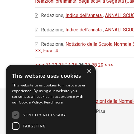
Relazioni preliminari degli scavi a Segesta (C
Redazione,
Indice dell'annata
,
ANNALI SCUOL
Redazione,
Indice dell'annata
,
ANNALI SCUOL
Redazione,
Notiziario della Scuola Normale
XX, Fasc. 4
<<
<
21
22
23
24
25
26
27
28
29
>
>>
×
This website uses cookies
This website uses cookies to improve user
experience. By using our website you
consent to all cookies in accordance with
Scuola Normale Superiore
-
Edizioni della Normal
our Cookie Policy.
Read more
Piazza dei Cavalieri, 7 - 56126 Pisa
STRICTLY NECESSARY
Codice fiscale 80005050507
Partita IVA 00420000507
TARGETING