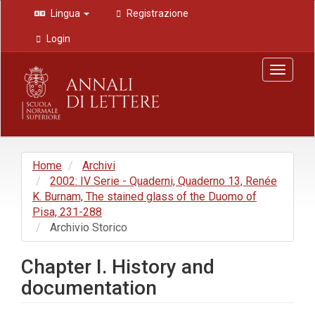
Navigazione
Lingua
Registrazione
principale
Contenuto
Login
principale
Barra
Toggle
laterale
navigat
Home
Archivi
2002: IV Serie - Quaderni, Quaderno 13, Renée
K. Burnam, The stained glass of the Duomo of
Pisa, 231-288
Archivio Storico
Chapter I. History and
documentation