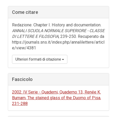
Barra
Come citare
laterale
dell'articolo
Redazione. Chapter I. History and documentation.
ANNALI SCUOLA NORMALE SUPERIORE - CLASSE
DI LETTERE E FILOSOFIA
, 239-250. Recuperato da
https://journals.sns.it/index.php/annalilettere/articl
e/view/4381
Ulteriori formati di citazione
Fascicolo
2002: IV Serie - Quaderni, Quaderno 13, Renée K.
Burnam, The stained glass of the Duomo of Pisa,
231-288