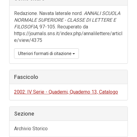
laterale
dell'articolo
Redazione. Navata laterale nord.
ANNALI SCUOLA
NORMALE SUPERIORE - CLASSE DI LETTERE E
FILOSOFIA
, 97-105. Recuperato da
https://journals.sns.it/index.php/annalilettere/articl
e/view/4375
Ulteriori formati di citazione
Fascicolo
2002: IV Serie - Quaderni, Quaderno 13, Catalogo
Sezione
Archivio Storico