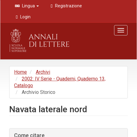
Navigazione
Lingua
Registrazione
principale
Contenuto
Login
principale
Barra
Toggle
laterale
navigat
Home
Archivi
2002: IV Serie - Quaderni, Quaderno 13,
Catalogo
Archivio Storico
Navata laterale nord
Barra
Come citare