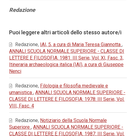
Contenuto
Redazione
principale
dell'articolo
Dettagli
Puoi leggere altri articoli dello stesso autore/i
dell'articolo
Redazione,
IAI, 5, a cura di Maria Teresa Giannotta
,
ANNALI SCUOLA NORMALE SUPERIORE - CLASSE DI
LETTERE E FILOSOFIA: 1981: III Serie, Vol. XI, Fasc. 3,
Itineraria archaeologica italica (IAI), a cura di Giuseppe
Nenci
Redazione,
Filologia e filosofia medievale e
umanistica
,
ANNALI SCUOLA NORMALE SUPERIORE -
CLASSE DI LETTERE E FILOSOFIA: 1978: III Serie, Vol.
VIII, Fasc. 4
Redazione,
Notiziario della Scuola Normale
Superiore
,
ANNALI SCUOLA NORMALE SUPERIORE -
CLASSE DI LETTERE E FILOSOFIA: 1987: III Serie, Vol.