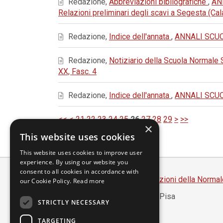
Redazione,
Abbreviazioni bibliografiche
,
AN
Relazioni preliminari degli scavi a Segesta (C
Redazione,
Indice dell'annata
,
ANNALI SCUOL
Redazione,
Notiziario della Scuola Normale
XX, Fasc. 4
Redazione,
Indice dell'annata
,
ANNALI SCUOL
<<
<
21
22
23
24
25
26
27
28
29
>
>>
×
This website uses cookies
This website uses cookies to improve user
experience. By using our website you
consent to all cookies in accordance with
Scuola Normale Superiore
-
Edizioni della Normal
our Cookie Policy.
Read more
Piazza dei Cavalieri, 7 - 56126 Pisa
STRICTLY NECESSARY
Codice fiscale 80005050507
Partita IVA 00420000507
TARGETING