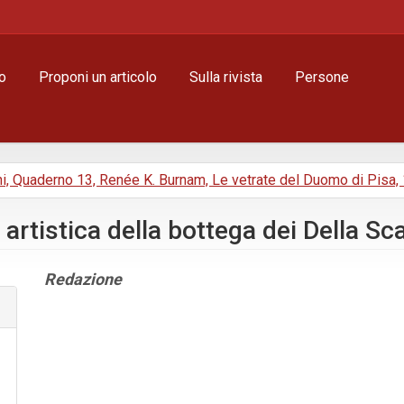
o
Proponi un articolo
Sulla rivista
Persone
ni, Quaderno 13, Renée K. Burnam, Le vetrate del Duomo di Pisa,
 artistica della bottega dei Della Sc
Contenuto
Redazione
principale
dell'articolo
Dettagli
dell'articolo