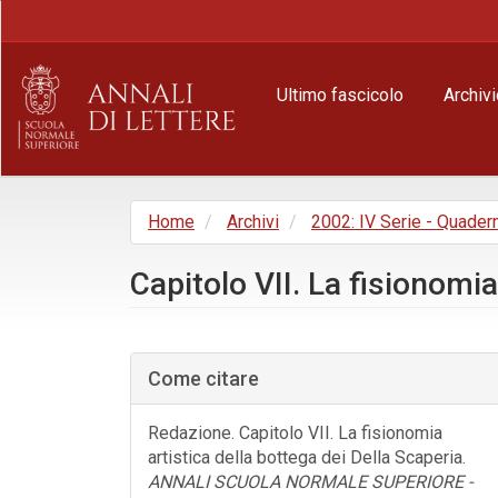
Navigazione
principale
Contenuto
principale
Ultimo fascicolo
Archivi
Barra
laterale
Home
Archivi
2002: IV Serie - Quader
Capitolo VII. La fisionomia
Barra
laterale
Come citare
dell'articolo
Redazione. Capitolo VII. La fisionomia
artistica della bottega dei Della Scaperia.
ANNALI SCUOLA NORMALE SUPERIORE -