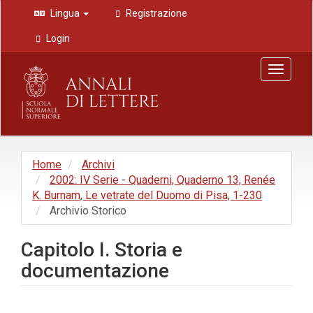
Navigazione
Lingua
Registrazione
principale
Contenuto
Login
principale
Barra
Toggle
laterale
navigat
Home
Archivi
2002: IV Serie - Quaderni, Quaderno 13, Renée
K. Burnam, Le vetrate del Duomo di Pisa, 1-230
Archivio Storico
Capitolo I. Storia e
documentazione