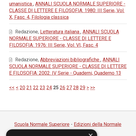
umanistica
,
ANNALI SCUOLA NORMALE SUPERIORE -
CLASSE DI LETTERE E FILOSOFIA: 1980: III Serie, Vol.
X, Fasc. 4, Filologia classica
Redazione,
Letteratura italiana
,
ANNALI SCUOLA
NORMALE SUPERIORE - CLASSE DI LETTERE E
FILOSOFIA: 1976: III Serie, Vol. VI, Fasc. 4
Redazione,
Abbreviazioni bibliografiche
,
ANNALI
SCUOLA NORMALE SUPERIORE - CLASSE DI LETTERE
E FILOSOFIA: 2002: IV Serie - Quaderni, Quaderno 13
<<
<
20
21
22
23
24
25
26
27
28
29
>
>>
Scuola Normale Superiore
-
Edizioni della Normale
×
Piazza dei Cavalieri, 7 - 56126 Pisa