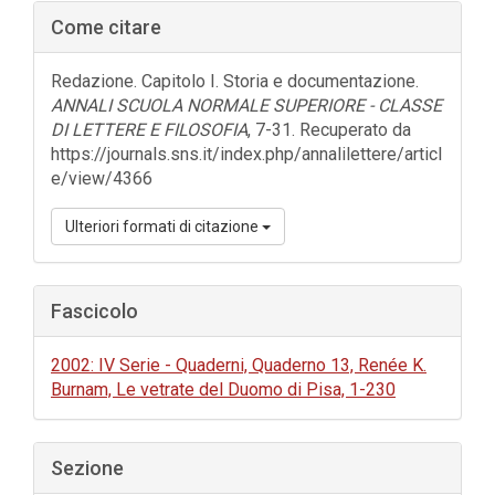
Barra
Come citare
laterale
dell'articolo
Redazione. Capitolo I. Storia e documentazione.
ANNALI SCUOLA NORMALE SUPERIORE - CLASSE
DI LETTERE E FILOSOFIA
, 7-31. Recuperato da
https://journals.sns.it/index.php/annalilettere/articl
e/view/4366
Ulteriori formati di citazione
Fascicolo
2002: IV Serie - Quaderni, Quaderno 13, Renée K.
Burnam, Le vetrate del Duomo di Pisa, 1-230
Sezione