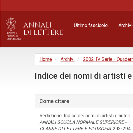
Navigazione
principale
Contenuto
principale
Ultimo fascicolo
Archivi
Barra
laterale
Home
Archivi
2002: IV Serie - Quader
Indice dei nomi di artisti e
Barra
laterale
Come citare
dell'articolo
Redazione. Indice dei nomi di artisti e autori.
ANNALI SCUOLA NORMALE SUPERIORE -
CLASSE DI LETTERE E FILOSOFIA
, 293-294.