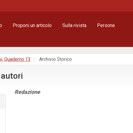
o
Proponi un articolo
Sulla rivista
Persone
ni, Quaderno 13
Archivio Storico
 autori
Contenuto
Redazione
principale
dell'articolo
Dettagli
dell'articolo