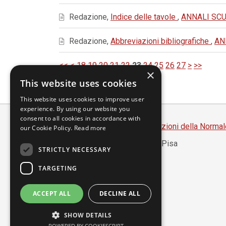
Redazione,
Indice delle tavole
,
ANNALI SCUO
Redazione,
Abbreviazioni bibliografiche
,
AN
<<
<
18
19
20
21
22
23
24
25
26
27
>
>>
×
This website uses cookies
This website uses cookies to improve user
experience. By using our website you
consent to all cookies in accordance with
Scuola Normale Superiore
-
Edizioni della Normal
our Cookie Policy.
Read more
Piazza dei Cavalieri, 7 - 56126 Pisa
STRICTLY NECESSARY
Codice fiscale 80005050507
Partita IVA 00420000507
TARGETING
segreteria.annali@sns.it
ACCEPT ALL
DECLINE ALL
Accessibilità
SHOW DETAILS
Privacy
POWERED BY COOKIESCRIPT