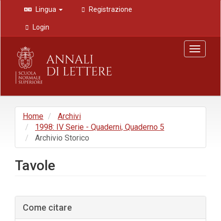
Navigazione
Lingua
Registrazione
principale
Contenuto
Login
principale
Barra
Toggle
laterale
navigat
Home
Archivi
1998: IV Serie - Quaderni, Quaderno 5
Archivio Storico
Tavole
Barra
Come citare
laterale