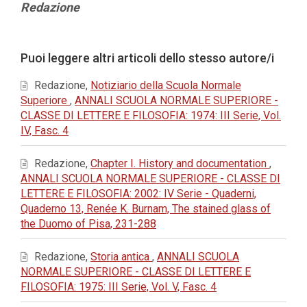
Contenuto
Redazione
principale
dell'articolo
Dettagli
Puoi leggere altri articoli dello stesso autore/i
dell'articolo
Redazione,
Notiziario della Scuola Normale
Superiore
,
ANNALI SCUOLA NORMALE SUPERIORE -
CLASSE DI LETTERE E FILOSOFIA: 1974: III Serie, Vol.
IV, Fasc. 4
Redazione,
Chapter I. History and documentation
,
ANNALI SCUOLA NORMALE SUPERIORE - CLASSE DI
LETTERE E FILOSOFIA: 2002: IV Serie - Quaderni,
Quaderno 13, Renée K. Burnam, The stained glass of
the Duomo of Pisa, 231-288
Redazione,
Storia antica
,
ANNALI SCUOLA
NORMALE SUPERIORE - CLASSE DI LETTERE E
FILOSOFIA: 1975: III Serie, Vol. V, Fasc. 4