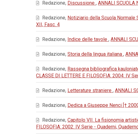
Redazione,
Discussione
,
ANNALI SCUOLA NO
Redazione,
Notiziario della Scuola Normale
XII, Fasc. 4
Redazione,
Indice delle tavole
,
ANNALI SCUO
Redazione,
Storia della lingua italiana
,
ANNAL
Redazione,
Rassegna bibliografica kauloniat
CLASSE DI LETTERE E FILOSOFIA: 2004: IV Seri
Redazione,
Letterature straniere
,
ANNALI SC
Redazione,
Dedica a Giuseppe Nenci [† 200
Redazione,
Capitolo VII. La fisionomia artis
FILOSOFIA: 2002: IV Serie - Quaderni, Quaderno