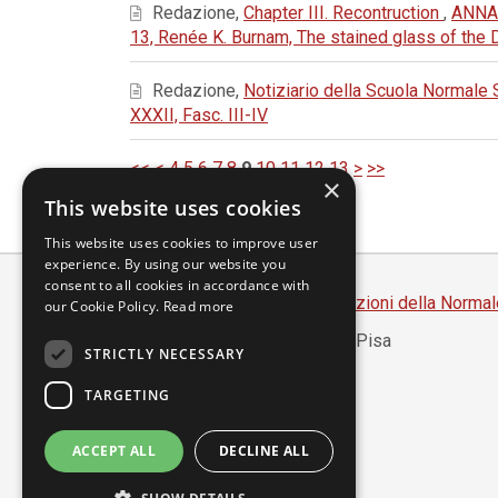
Redazione,
Chapter III. Recontruction
,
ANNAL
13, Renée K. Burnam, The stained glass of the
Redazione,
Notiziario della Scuola Normale
XXXII, Fasc. III-IV
<<
<
4
5
6
7
8
9
10
11
12
13
>
>>
×
This website uses cookies
This website uses cookies to improve user
experience. By using our website you
consent to all cookies in accordance with
Scuola Normale Superiore
-
Edizioni della Normal
our Cookie Policy.
Read more
Piazza dei Cavalieri, 7 - 56126 Pisa
STRICTLY NECESSARY
Codice fiscale 80005050507
Partita IVA 00420000507
TARGETING
segreteria.annali@sns.it
ACCEPT ALL
DECLINE ALL
Accessibilità