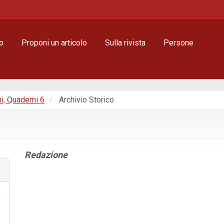
o
Proponi un articolo
Sulla rivista
Persone
i, Quaderni 6
Archivio Storico
Contenuto
Redazione
principale
dell'articolo
Dettagli
dell'articolo