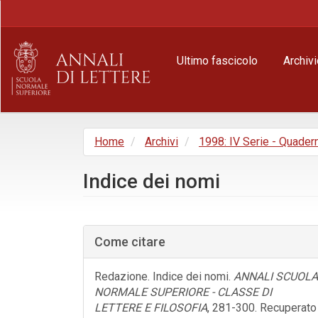
Navigazione
principale
Contenuto
principale
Ultimo fascicolo
Archivi
Barra
laterale
Home
Archivi
1998: IV Serie - Quadern
Indice dei nomi
Barra
laterale
Come citare
dell'articolo
Redazione. Indice dei nomi.
ANNALI SCUOLA
NORMALE SUPERIORE - CLASSE DI
LETTERE E FILOSOFIA
, 281-300. Recuperato