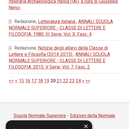
Itineraria Archaeologica Italica (IAI), a cura di Giuseppe
Nenci
Redazione,
Letteratura italiana
,
ANNALI SCUOLA
NORMALE SUPERIORE - CLASSE DI LETTERE E
FILOSOFIA: 1980: III Serie, Vol. X, Fasc. 4
Redazione,
Notizie degli allievi della Classe di
Lettere e Filosofia (2014-2015)
,
ANNALI SCUOLA
NORMALE SUPERIORE - CLASSE DI LETTERE E
FILOSOFIA: 2015: V Serie, Vol. 7, Fasc. 2
<<
<
15
16
17
18
19
20
21
22
23
24
>
>>
Scuola Normale Superiore
-
Edizioni della Normale
×
Piazza dei Cavalieri, 7 - 56126 Pisa