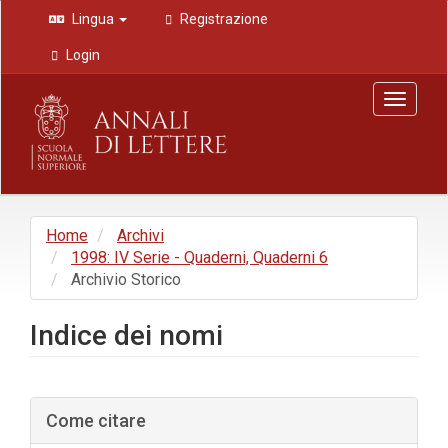
Navigazione
Lingua
Registrazione
principale
Contenuto
Login
principale
Barra
Toggle
laterale
navigat
Home
Archivi
1998: IV Serie - Quaderni, Quaderni 6
Archivio Storico
Indice dei nomi
Barra
Come citare
laterale