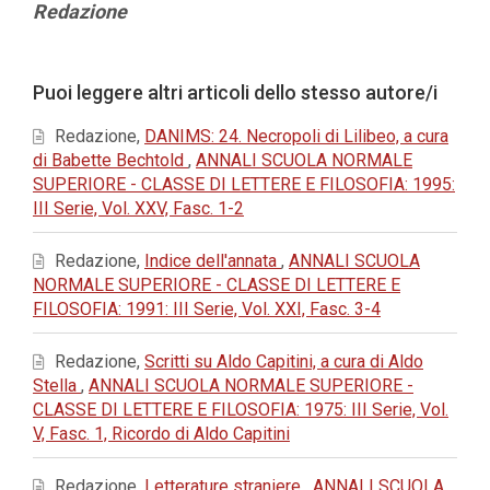
Contenuto
Redazione
principale
dell'articolo
Dettagli
Puoi leggere altri articoli dello stesso autore/i
dell'articolo
Redazione,
DANIMS: 24. Necropoli di Lilibeo, a cura
di Babette Bechtold
,
ANNALI SCUOLA NORMALE
SUPERIORE - CLASSE DI LETTERE E FILOSOFIA: 1995:
III Serie, Vol. XXV, Fasc. 1-2
Redazione,
Indice dell'annata
,
ANNALI SCUOLA
NORMALE SUPERIORE - CLASSE DI LETTERE E
FILOSOFIA: 1991: III Serie, Vol. XXI, Fasc. 3-4
Redazione,
Scritti su Aldo Capitini, a cura di Aldo
Stella
,
ANNALI SCUOLA NORMALE SUPERIORE -
CLASSE DI LETTERE E FILOSOFIA: 1975: III Serie, Vol.
V, Fasc. 1, Ricordo di Aldo Capitini
Redazione,
Letterature straniere
,
ANNALI SCUOLA