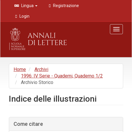
Navigazione
Lingua
Registrazione
principale
Contenuto
Login
principale
Barra
Toggle
laterale
navigat
Home
Archivi
1996: IV Serie - Quaderni, Quaderno 1/2
Archivio Storico
Indice delle illustrazioni
Barra
Come citare
laterale