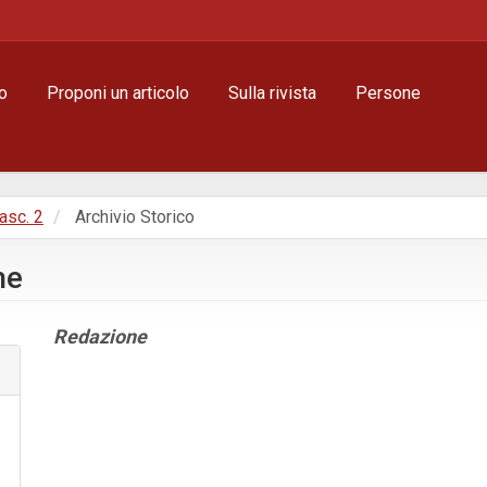
o
Proponi un articolo
Sulla rivista
Persone
Fasc. 2
Archivio Storico
he
Contenuto
Redazione
principale
dell'articolo
Dettagli
dell'articolo