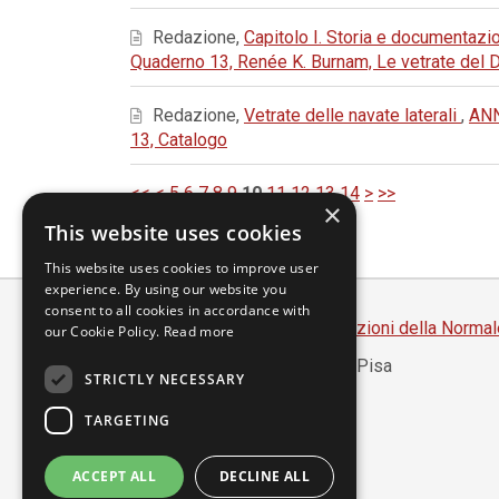
Redazione,
Capitolo I. Storia e documentaz
Quaderno 13, Renée K. Burnam, Le vetrate del 
Redazione,
Vetrate delle navate laterali
,
ANN
13, Catalogo
<<
<
5
6
7
8
9
10
11
12
13
14
>
>>
×
This website uses cookies
This website uses cookies to improve user
experience. By using our website you
consent to all cookies in accordance with
Scuola Normale Superiore
-
Edizioni della Normal
our Cookie Policy.
Read more
Piazza dei Cavalieri, 7 - 56126 Pisa
STRICTLY NECESSARY
Codice fiscale 80005050507
Partita IVA 00420000507
TARGETING
segreteria.annali@sns.it
ACCEPT ALL
DECLINE ALL
Accessibilità