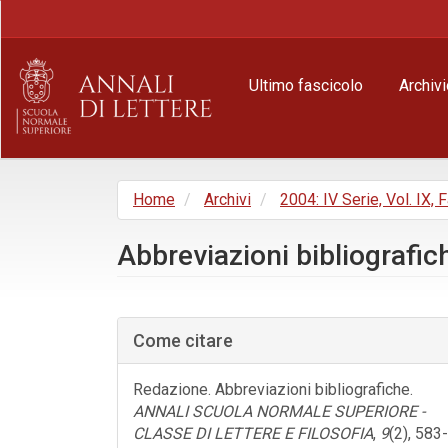
Navigazione
principale
Contenuto
principale
Ultimo fascicolo
Archivi
Barra
laterale
Home
Archivi
2004: IV Serie, Vol. IX, 
Abbreviazioni bibliografic
Barra
laterale
Come citare
dell'articolo
Redazione. Abbreviazioni bibliografiche.
ANNALI SCUOLA NORMALE SUPERIORE -
CLASSE DI LETTERE E FILOSOFIA
,
9
(2), 583-