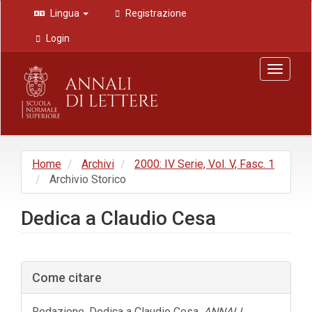
Navigazione
Lingua
Registrazione
principale
Contenuto
Login
principale
Barra
Toggle
laterale
navigat
Home
Archivi
2000: IV Serie, Vol. V, Fasc. 1
Archivio Storico
Dedica a Claudio Cesa
Barra
Come citare
laterale
dell'articolo
Redazione. Dedica a Claudio Cesa.
ANNALI