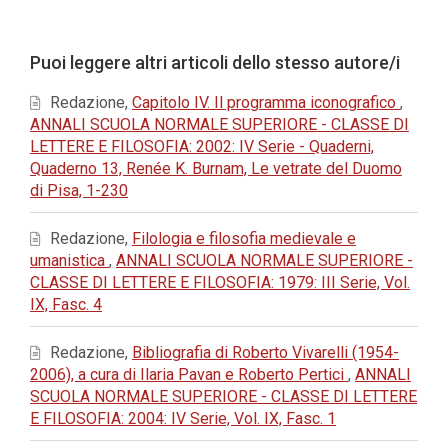
principale
dell'articolo
Dettagli
Puoi leggere altri articoli dello stesso autore/i
dell'articolo
Redazione,
Capitolo IV. Il programma iconografico
,
ANNALI SCUOLA NORMALE SUPERIORE - CLASSE DI
LETTERE E FILOSOFIA: 2002: IV Serie - Quaderni,
Quaderno 13, Renée K. Burnam, Le vetrate del Duomo
di Pisa, 1-230
Redazione,
Filologia e filosofia medievale e
umanistica
,
ANNALI SCUOLA NORMALE SUPERIORE -
CLASSE DI LETTERE E FILOSOFIA: 1979: III Serie, Vol.
IX, Fasc. 4
Redazione,
Bibliografia di Roberto Vivarelli (1954-
2006), a cura di Ilaria Pavan e Roberto Pertici
,
ANNALI
SCUOLA NORMALE SUPERIORE - CLASSE DI LETTERE
E FILOSOFIA: 2004: IV Serie, Vol. IX, Fasc. 1