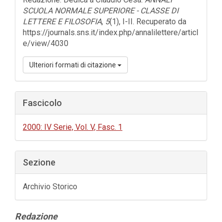
SCUOLA NORMALE SUPERIORE - CLASSE DI
LETTERE E FILOSOFIA
,
5
(1), I-II. Recuperato da
https://journals.sns.it/index.php/annalilettere/articl
e/view/4030
Ulteriori formati di citazione
Fascicolo
2000: IV Serie, Vol. V, Fasc. 1
Sezione
Archivio Storico
Contenuto
Redazione