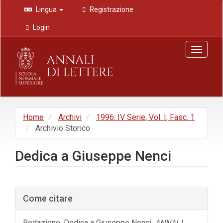
Navigazione
Lingua
Registrazione
principale
Contenuto
Login
principale
Barra
Toggle
laterale
navigat
Home
Archivi
1996: IV Serie, Vol. I, Fasc. 1
Archivio Storico
Dedica a Giuseppe Nenci
Barra
Come citare
laterale
dell'articolo
Redazione. Dedica a Giuseppe Nenci.
ANNALI